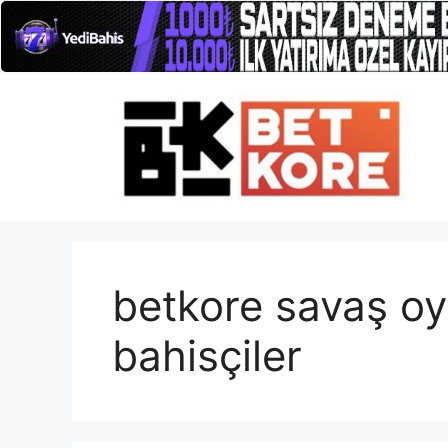
İçeriğe
atla
betkore savaş oy
bahisçiler