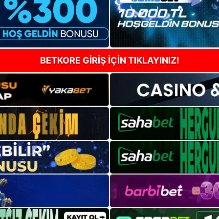
BETKORE GİRİŞ İÇİN TIKLAYINIZ!