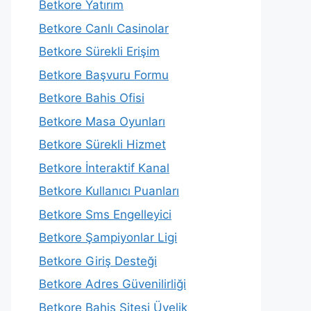
Betkore Yatırım
Betkore Canlı Casinolar
Betkore Sürekli Erişim
Betkore Başvuru Formu
Betkore Bahis Ofisi
Betkore Masa Oyunları
Betkore Sürekli Hizmet
Betkore İnteraktif Kanal
Betkore Kullanıcı Puanları
Betkore Sms Engelleyici
Betkore Şampiyonlar Ligi
Betkore Giriş Desteği
Betkore Adres Güvenilirliği
Betkore Bahis Sitesi Üyelik