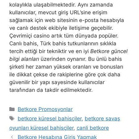
kolaylıkla ulaşabilmektedir. Aynı zamanda
kullanıcılar, mevcut giriş URL’sine erişim
sağlamak için web sitesinin e-posta hesabıyla
ve canlı destek ekibiyle iletişime geçebilir.
Çevrimiçi casino artık tüm dünyada popüler.
Canlı bahis, Türk bahis tutkunlarının sıklıkla
tercih ettiği bir tekniktir ve en iyi
Betkore güncel
bilgi alanları
üzerinden oynanır. Bu ünlü bahis
şirketi her zaman yüksek oranları ve bonusları
ile dikkat çekse de rakiplerine göre çok daha
güvenilir bir yapı sayesinde kullanıcılar
tarafından da takdir edilmektedir.
Kategoriler
Betkore Promosyonlar
Etiketler
betkore küresel bahisçiler
,
betkore savaş
oyunları küresel bahisçiler
,
canli betkore
Betkore Hesabına Giriş Yapmak