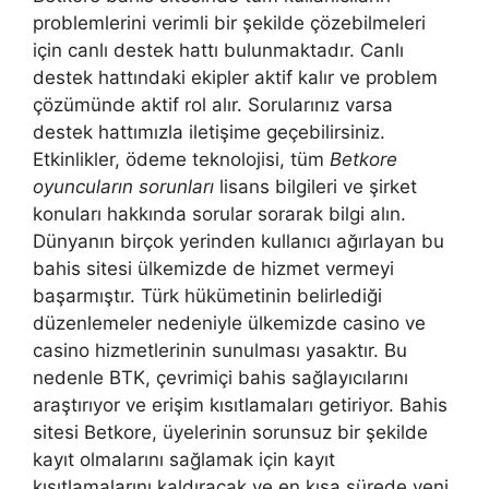
problemlerini verimli bir şekilde çözebilmeleri
için canlı destek hattı bulunmaktadır. Canlı
destek hattındaki ekipler aktif kalır ve problem
çözümünde aktif rol alır. Sorularınız varsa
destek hattımızla iletişime geçebilirsiniz.
Etkinlikler, ödeme teknolojisi, tüm
Betkore
oyuncuların sorunları
lisans bilgileri ve şirket
konuları hakkında sorular sorarak bilgi alın.
Dünyanın birçok yerinden kullanıcı ağırlayan bu
bahis sitesi ülkemizde de hizmet vermeyi
başarmıştır. Türk hükümetinin belirlediği
düzenlemeler nedeniyle ülkemizde casino ve
casino hizmetlerinin sunulması yasaktır. Bu
nedenle BTK, çevrimiçi bahis sağlayıcılarını
araştırıyor ve erişim kısıtlamaları getiriyor. Bahis
sitesi Betkore, üyelerinin sorunsuz bir şekilde
kayıt olmalarını sağlamak için kayıt
kısıtlamalarını kaldıracak ve en kısa sürede yeni