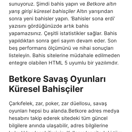
sunuyoruz. Şimdi bahis yapın ve
Betkore altın
yarış girişi küresel bahisçiler
Altın yarışından
sonra yeni bahisler yapın. ‘Bahisler sona erdi’
yazısını gördüğünüzde artık bahis
yapamazsınız. Çeşitli istatistikler sağlar. Bahis
yapıldıktan sonra geri sayım devam eder. Son
beş performans ölçümünü ve nihai sonuçları
listeleyin. Bahis sitelerine müdahale edilmeden
entegre olabilen HTML 5 uyumlu bir yazılımdır.
Betkore Savaş Oyunları
Küresel Bahisçiler
Çarkıfelek, zar, poker, zar düellosu, savaş
oyunları hepsi bu alanda.Betkore adres medya
hesabını takip ederek sitedeki tüm güncel
bilgilere anında ulaşabilir, adres bilgilerine