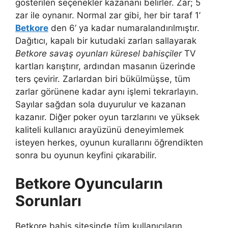
gösterilen seçenekler kazananı belirler. Zar; 5
zar ile oynanır. Normal zar gibi, her bir taraf 1’
Betkore
den 6’ ya kadar numaralandırılmıştır.
Dağıtıcı, kapalı bir kutudaki zarları sallayarak
Betkore savaş oyunları küresel bahisçiler
TV
kartları karıştırır, ardından masanın üzerinde
ters çevirir. Zarlardan biri bükülmüşse, tüm
zarlar görünene kadar aynı işlemi tekrarlayın.
Sayılar sağdan sola duyurulur ve kazanan
kazanır. Diğer poker oyun tarzlarını ve yüksek
kaliteli kullanıcı arayüzünü deneyimlemek
isteyen herkes, oyunun kurallarını öğrendikten
sonra bu oyunun keyfini çıkarabilir.
Betkore Oyuncuların
Sorunları
Betkore bahis sitesinde tüm kullanıcıların