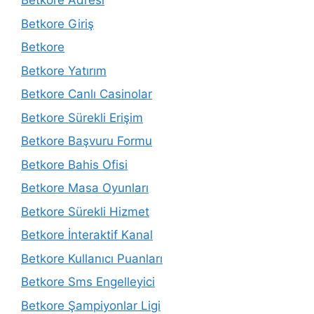
Betkore Adresi
Betkore Giriş
Betkore
Betkore Yatırım
Betkore Canlı Casinolar
Betkore Sürekli Erişim
Betkore Başvuru Formu
Betkore Bahis Ofisi
Betkore Masa Oyunları
Betkore Sürekli Hizmet
Betkore İnteraktif Kanal
Betkore Kullanıcı Puanları
Betkore Sms Engelleyici
Betkore Şampiyonlar Ligi