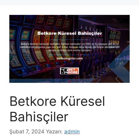
Betkore Küresel
Bahisçiler
Şubat 7, 2024
Yazarı:
admin