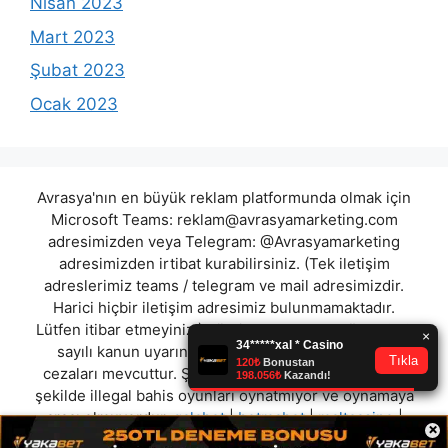
Nisan 2023
Mart 2023
Şubat 2023
Ocak 2023
Avrasya'nın en büyük reklam platformunda olmak için
Microsoft Teams:
reklam@avrasyamarketing.com
adresimizden veya Telegram: @Avrasyamarketing
adresimizden irtibat kurabilirsiniz. (Tek iletişim
adreslerimiz teams / telegram ve mail adresimizdir.
Harici hiçbir iletişim adresimiz bulunmamaktadır.
Lütfen itibar etmeyiniz.) Türkiye yasalarına göre 7258
sayılı kanun uyarınca yasa dışı bahis oynamanın
cezaları mevcuttur. Şu an bulunduğunuz site hiç bir
şekilde illegal bahis oyunları oynatmıyor ve oynamaya
aracı olmuyordur.
galabet
|
betmabet
|
maltcasino
|
×
vizyonbet
|
18bet
|
betkanyon
|
gambi
|
betsmove