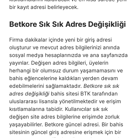
bir kayıt adresi belirleyecek.
Betkore Sık Sık Adres Değişikliği
Firma dakikalar içinde yeni bir giriş adresi
oluşturur ve mevcut adres bilgilerinizi anında
sosyal medya hesaplarınızda ve ana sayfanızda
yayınlar. Değişen adres bilgileri, üyelerin
herhangi bir olumsuz durum yaşamamasını ve
bahis eğlencelerine kaldıkları yerden devam
edebilmelerini sağlamaktadır.
Betkore sık sık
adres değişikliği
bahis sitesi BTK tarafından
uluslararası lisansla yönetilmektedir ve erişim
kısıtlamalarına tabidir. Kullanıcılar sık sık
değişen site adres bilgilerine erişimde zorluk
yaşayabilirler. Betkore güncel adresi. Bir bahis
sitesinin güncel giriş adresine erişmek için bir