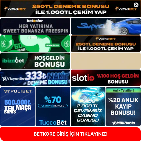
×
BETKORE GİRİŞ İÇİN TIKLAYINIZ!