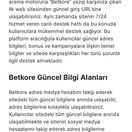
arama motoruna “Betkore” yazıp karşınıza çıkan
ilk web sitesinden güncel giriş URL’sine
ulaşabilirsiniz. Aynı zamanda sitenin 7/24
hizmet veren canlı destek hattı da bu konuda
kullanıcılara mükemmel destek sağlıyor. Bu
platform aracılığıyla kullanıcılar güncel adres
bilgileri, bonus ve kampanyalara ilişkin temel
bilgiler ve sitede karşılaştıkları her türlü sorunla
ilgili destek almaktadır.
Betkore Güncel Bilgi Alanları
Betkore adres medya hesabını takip ederek
sitedeki tüm güncel bilgilere anında ulaşabilir,
adres bilgilerine kolaylıkla ulaşabilirsiniz.
Kullanıcılar sitedeki tüm güncel bilgilere anında
ulaşabilmekte ve sitenin sosyal medya
hesaplarını takip ederek adres bilgilerine