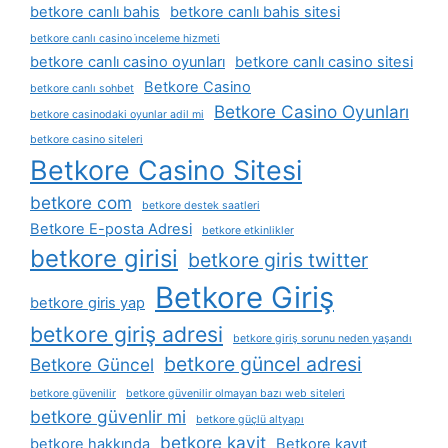
betkore canlı bahis
betkore canlı bahis sitesi
betkore canlı casino i̇nceleme hizmeti
betkore canlı casino oyunları
betkore canlı casino sitesi
Betkore Casino
betkore canlı sohbet
Betkore Casino Oyunları
betkore casinodaki oyunlar adil mi
betkore casino siteleri
Betkore Casino Sitesi
betkore com
betkore destek saatleri
Betkore E-posta Adresi
betkore etkinlikler
betkore girisi
betkore giris twitter
Betkore Giriş
betkore giris yap
betkore giriş adresi
betkore giriş sorunu neden yaşandı
betkore güncel adresi
Betkore Güncel
betkore güvenilir
betkore güvenilir olmayan bazı web siteleri
betkore güvenlir mi
betkore güçlü altyapı
betkore kayit
betkore hakkında
Betkore kayıt