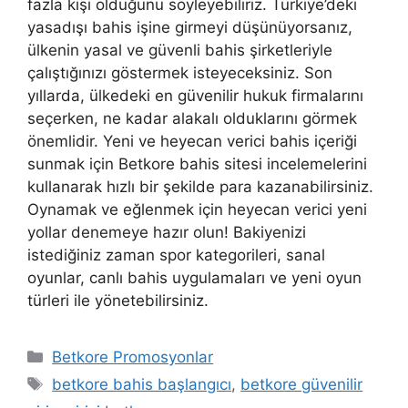
fazla kişi olduğunu söyleyebiliriz. Türkiye’deki
yasadışı bahis işine girmeyi düşünüyorsanız,
ülkenin yasal ve güvenli bahis şirketleriyle
çalıştığınızı göstermek isteyeceksiniz. Son
yıllarda, ülkedeki en güvenilir hukuk firmalarını
seçerken, ne kadar alakalı olduklarını görmek
önemlidir. Yeni ve heyecan verici bahis içeriği
sunmak için Betkore bahis sitesi incelemelerini
kullanarak hızlı bir şekilde para kazanabilirsiniz.
Oynamak ve eğlenmek için heyecan verici yeni
yollar denemeye hazır olun! Bakiyenizi
istediğiniz zaman spor kategorileri, sanal
oyunlar, canlı bahis uygulamaları ve yeni oyun
türleri ile yönetebilirsiniz.
Kategoriler
Betkore Promosyonlar
Etiketler
betkore bahis başlangıcı
,
betkore güvenilir