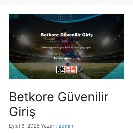
Betkore Güvenilir
Giriş
Eylül 6, 2025
Yazarı:
admin