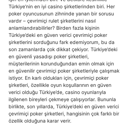
Türkiye’nin en iyi casino şirketlerinden biri. Her
poker oyuncusunun zihninde yanan bir sorusu
vardır – çevrimiçi rulet şirketlerini nasıl
anlamlandırabilirler? Birden fazla kişinin
Türkiye’deki en güven verici çevrimiçi poker
şirketlerini sorduğunu fark edemiyorum, bu da
son zamanlarda çok dikkat çekiyor. Türkiye’deki
en güvenli yasadışı poker şirketleri,
müşterilerinin korunduğundan emin olmak için
en güvenilir çevrimiçi poker şirketleriyle çalışmak
istiyor. En karlı oldukları için, çevrimiçi poker
şirketleri, özellikle oyun koşullarının en güven
verici olduğu Türkiye’de, casino oyunlarıyla
ilgilenen bireyleri çekmeye çalışıyorlar. Bununla
birlikte, son yıllarda, Türkiye’deki en güven verici
çevrimiçi poker şirketleri, hangisinin çok farklı bir
özellik olduğuna karar verir.