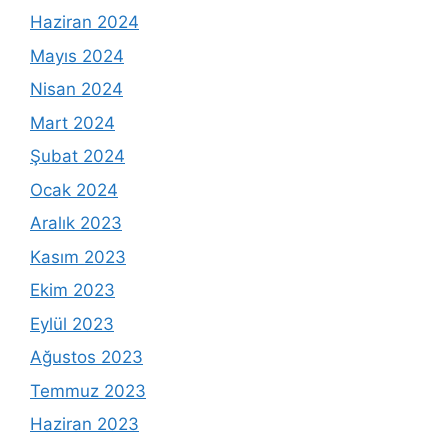
Haziran 2024
Mayıs 2024
Nisan 2024
Mart 2024
Şubat 2024
Ocak 2024
Aralık 2023
Kasım 2023
Ekim 2023
Eylül 2023
Ağustos 2023
Temmuz 2023
Haziran 2023