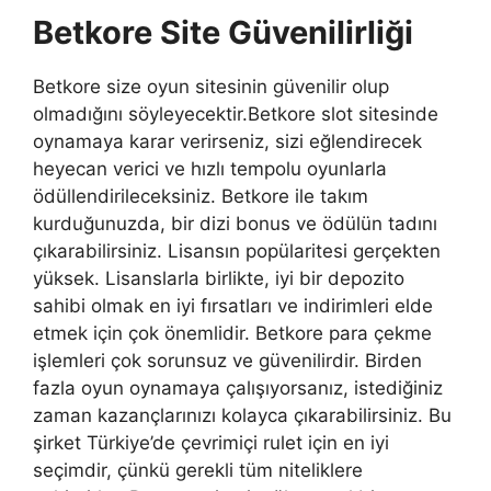
Betkore Site Güvenilirliği
Betkore size oyun sitesinin güvenilir olup
olmadığını söyleyecektir.Betkore slot sitesinde
oynamaya karar verirseniz, sizi eğlendirecek
heyecan verici ve hızlı tempolu oyunlarla
ödüllendirileceksiniz. Betkore ile takım
kurduğunuzda, bir dizi bonus ve ödülün tadını
çıkarabilirsiniz. Lisansın popülaritesi gerçekten
yüksek. Lisanslarla birlikte, iyi bir depozito
sahibi olmak en iyi fırsatları ve indirimleri elde
etmek için çok önemlidir. Betkore para çekme
işlemleri çok sorunsuz ve güvenilirdir. Birden
fazla oyun oynamaya çalışıyorsanız, istediğiniz
zaman kazançlarınızı kolayca çıkarabilirsiniz. Bu
şirket Türkiye’de çevrimiçi rulet için en iyi
seçimdir, çünkü gerekli tüm niteliklere