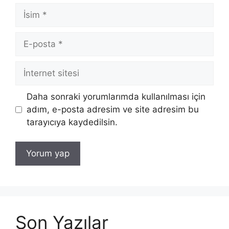
İsim
E-
posta
İnternet
sitesi
Daha sonraki yorumlarımda kullanılması için
adım, e-posta adresim ve site adresim bu
tarayıcıya kaydedilsin.
Son Yazılar