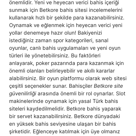
önemlidir. Yeni ve heyecan verici bahis içeriği
sunmak için Betkore bahis sitesi incelemelerini
kullanarak hızlı bir şekilde para kazanabilirsiniz.
Oynamak ve eğlenmek için heyecan verici yeni
yollar denemeye hazır olun! Bakiyenizi
istediğiniz zaman spor kategorileri, sanal
oyunlar, canlı bahis uygulamaları ve yeni oyun
türleri ile yönetebilirsiniz. Bu faktörleri
anlayarak, poker pazarında para kazanmak için
önemli olanları belirleyebilir ve akıllı kararlar
alabilirsiniz. Bir oyun platformu olarak web sitesi
çeşitli seçenekler sunar. Bahisçiler
Betkore site
güvenilirliği
arasında önemli bir rol oynarlar. Slot
makinelerinde oynamak için yasal Türk bahis
siteleri kaydedilmelidir. Betkore bahis yaparak
bir servet kazanabilirsiniz. Betkore dünyadaki
en yüksek bahis seviyesine ulaşan bir bahis
şirketidir. Eğlenceye katılmak için üye olmanız