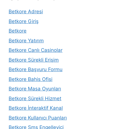
Betkore Adresi
Betkore Giriş
Betkore
Betkore Yatırım
Betkore Canlı Casinolar
Betkore Sürekli Erişim
Betkore Başvuru Formu
Betkore Bahis Ofisi
Betkore Masa Oyunları
Betkore Sürekli Hizmet
Betkore İnteraktif Kanal
Betkore Kullanıcı Puanları
Betkore Sms Engelleyici