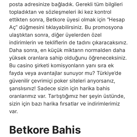
posta adresinize bağladık. Gerekli tüm bilgileri
topladıktan ve sözleşmeleri iki kez kontrol
ettikten sonra, Betkore üyesi olmak için “Hesap
Aç” düğmesini tıklayabilirsiniz. Bu promosyona
ulaştıktan sonra, diğer üyelerden özel
indirimlerin ve tekliflerin de tadını çıkaracaksınız.
Daha sonra, en küçük miktarın normalden daha
yüksek oranlara sahip olduğunu öğreneceksiniz.
Bu casino şirketi komisyonların yanı sıra ek
fayda veya avantajlar sunuyor mu? Türkiye’de
güvenilir çevrimiçi poker siteleri arıyorsanız,
şanslısınız! Sadece sizin için harika bahis
oranlarımız var. Tartıştığımız her şeyin üstünde,
sizin için bazı harika fırsatlar ve indirimlerimiz
var.
Betkore Bahis