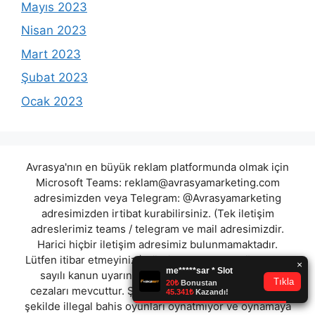
Mayıs 2023
Nisan 2023
Mart 2023
Şubat 2023
Ocak 2023
Avrasya'nın en büyük reklam platformunda olmak için
Microsoft Teams:
reklam@avrasyamarketing.com
adresimizden veya Telegram: @Avrasyamarketing
adresimizden irtibat kurabilirsiniz. (Tek iletişim
adreslerimiz teams / telegram ve mail adresimizdir.
Harici hiçbir iletişim adresimiz bulunmamaktadır.
Lütfen itibar etmeyiniz.) Türkiye yasalarına göre 7258
sayılı kanun uyarınca yasa dışı bahis oynamanın
cezaları mevcuttur. Şu an bulunduğunuz site hiç bir
şekilde illegal bahis oyunları oynatmıyor ve oynamaya