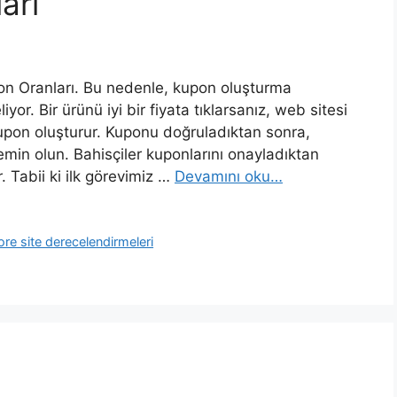
arı
on Oranları. Bu nedenle, kupon oluşturma
yor. Bir ürünü iyi bir fiyata tıklarsanız, web sitesi
 kupon oluşturur. Kuponu doğruladıktan sonra,
min olun. Bahisçiler kuponlarını onayladıktan
r. Tabii ki ilk görevimiz …
Devamını oku…
ore site derecelendirmeleri