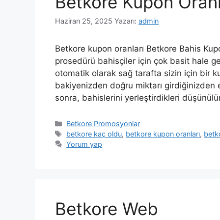
Betkore Kupon Oranl
Haziran 25, 2025
Yazarı:
admin
Betkore kupon oranları Betkore Bahis Kup
prosedürü bahisçiler için çok basit hale geli
otomatik olarak sağ tarafta sizin için bir
bakiyenizden doğru miktarı girdiğinizden e
sonra, bahislerini yerleştirdikleri düşünülü
Kategoriler
Betkore Promosyonlar
Etiketler
betkore kaç oldu
,
betkore kupon oranları
,
betk
Yorum yap
Betkore Web