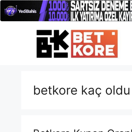
İçeriğe
atla
betkore kaç oldu