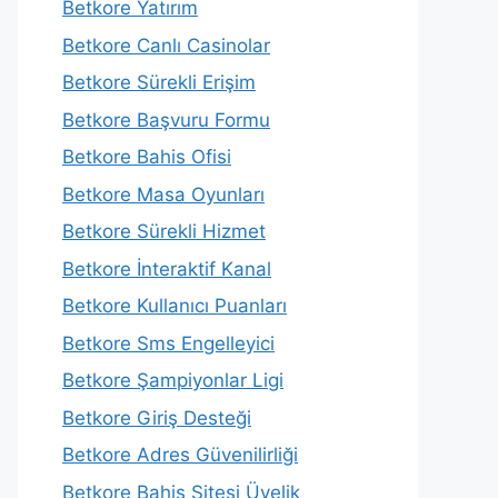
Betkore Yatırım
Betkore Canlı Casinolar
Betkore Sürekli Erişim
Betkore Başvuru Formu
Betkore Bahis Ofisi
Betkore Masa Oyunları
Betkore Sürekli Hizmet
Betkore İnteraktif Kanal
Betkore Kullanıcı Puanları
Betkore Sms Engelleyici
Betkore Şampiyonlar Ligi
Betkore Giriş Desteği
Betkore Adres Güvenilirliği
Betkore Bahis Sitesi Üyelik