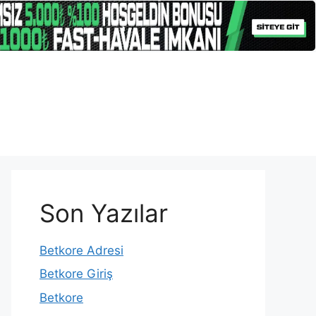
Son Yazılar
Betkore Adresi
Betkore Giriş
Betkore