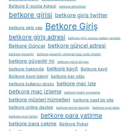
Betkore E-posta Adresi
betkore etkinlikler
betkore girisi
betkore giris twitter
Betkore Giriş
betkore giris yap
betkore giriş adresi
betkore giriş sorunu neden yaşandı
betkore güncel adresi
Betkore Güncel
betkore güvenilir
betkore güvenilir olmayan bazı web siteleri
betkore güvenlir mi
betkore güçlü altyapı
betkore kayit
betkore hakkında
Betkore kayıt
Betkore kayıt işlemi
betkore kaç oldu
betkore maç izle
betkore kullanıcı dostu
betkore maç izleme
betkore mobil uygulama
betkore müşteri hizmetleri
betkore nasil bir site
betkore online destek
betkore online desteği
betkore oyun alanı
betkore para yatirma
betkore oyun türleri
betkore para çekme
Betkore Poker