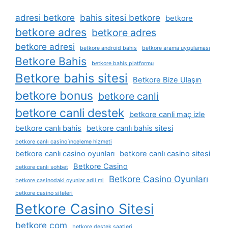
adresi betkore
bahis sitesi betkore
betkore
betkore adres
betkore adres
betkore adresi
betkore android bahis
betkore arama uygulaması
Betkore Bahis
betkore bahis platformu
Betkore bahis sitesi
Betkore Bize Ulaşın
betkore bonus
betkore canli
betkore canli destek
betkore canli maç izle
betkore canlı bahis
betkore canlı bahis sitesi
betkore canlı casino i̇nceleme hizmeti
betkore canlı casino oyunları
betkore canlı casino sitesi
Betkore Casino
betkore canlı sohbet
Betkore Casino Oyunları
betkore casinodaki oyunlar adil mi
betkore casino siteleri
Betkore Casino Sitesi
betkore com
betkore destek saatleri