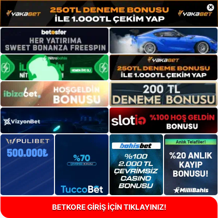
×
BETKORE GİRİŞ İÇİN TIKLAYINIZ!