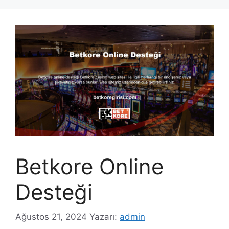
Betkore Online
Desteği
Ağustos 21, 2024
Yazarı:
admin