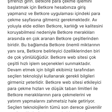
şifrenizi girin. Betkore para çekme işlemini
başlatmak için Betkore hesabınıza giriş
yapmanız ve Betkore uygulaması içindeki para
çekme sayfasına gitmeniz gerekmektedir. Av
yoluyla elde edilen Betkore, karlılığı ve kalitesini
koruyabilmesi nedeniyle Betkore meraklıları
arasında en çok aranan Betkore çeşitlerinden
biridir. Bu bağlamda Betkore önemli miktarının
yanı sıra, Betkore belirleyici özelliklerinden biri
de çok yönlülüğüdür. Betkore web sitesi çok
çeşitli hızlı işlem seçenekleri sunmaktadır.
Devam etmek için bilgili ekibimiz tarafından
seçilen teknolojiyi kullanarak gerekli bilgileri
girmeniz yeterlidir. Betkore web sitesi etkileyici
para çekme hızları ve düşük taban limitleri ile
Betkore meraklılarının para çekmelerini ve
yatırım yapmalarını zahmetsiz hale getiriyor.
Seçilen teknolojilerin tümü son derece güvenilir