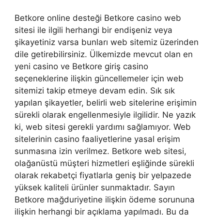
Betkore online desteği Betkore casino web
sitesi ile ilgili herhangi bir endişeniz veya
şikayetiniz varsa bunları web sitemiz üzerinden
dile getirebilirsiniz. Ülkemizde mevcut olan en
yeni casino ve Betkore giriş casino
seçeneklerine ilişkin güncellemeler için web
sitemizi takip etmeye devam edin. Sık sık
yapılan şikayetler, belirli web sitelerine erişimin
sürekli olarak engellenmesiyle ilgilidir. Ne yazık
ki, web sitesi gerekli yardımı sağlamıyor. Web
sitelerinin casino faaliyetlerine yasal erişim
sunmasına izin verilmez. Betkore web sitesi,
olağanüstü müşteri hizmetleri eşliğinde sürekli
olarak rekabetçi fiyatlarla geniş bir yelpazede
yüksek kaliteli ürünler sunmaktadır. Sayın
Betkore mağduriyetine ilişkin ödeme sorununa
ilişkin herhangi bir açıklama yapılmadı. Bu da