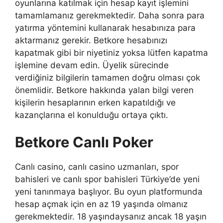
oyunlarına katılmak için hesap kayıt işlemini
tamamlamanız gerekmektedir. Daha sonra para
yatırma yöntemini kullanarak hesabınıza para
aktarmanız gerekir. Betkore hesabınızı
kapatmak gibi bir niyetiniz yoksa lütfen kapatma
işlemine devam edin. Üyelik sürecinde
verdiğiniz bilgilerin tamamen doğru olması çok
önemlidir. Betkore hakkında yalan bilgi veren
kişilerin hesaplarının erken kapatıldığı ve
kazançlarına el konulduğu ortaya çıktı.
Betkore Canlı Poker
Canlı casino, canlı casino uzmanları, spor
bahisleri ve canlı spor bahisleri Türkiye’de yeni
yeni tanınmaya başlıyor. Bu oyun platformunda
hesap açmak için en az 19 yaşında olmanız
gerekmektedir. 18 yaşındaysanız ancak 18 yaşın