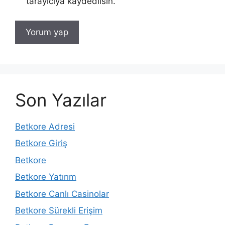
tarayıcıya kaydedilsin.
Son Yazılar
Betkore Adresi
Betkore Giriş
Betkore
Betkore Yatırım
Betkore Canlı Casinolar
Betkore Sürekli Erişim