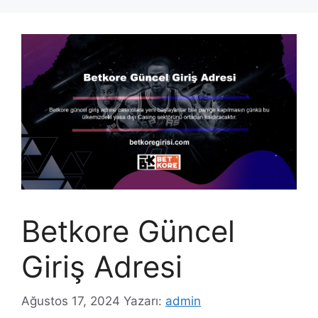
Betkore Güncel
Giriş Adresi
Ağustos 17, 2024
Yazarı:
admin