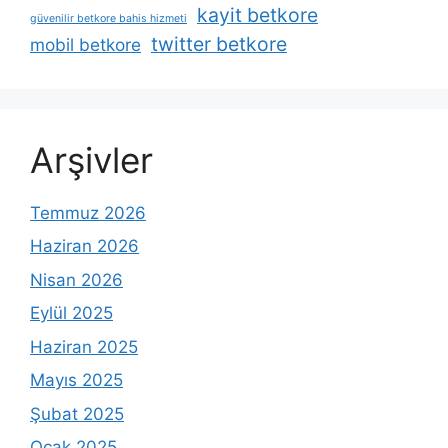
kayit betkore
güvenilir betkore bahis hizmeti
twitter betkore
mobil betkore
Arşivler
Temmuz 2026
Haziran 2026
Nisan 2026
Eylül 2025
Haziran 2025
Mayıs 2025
Şubat 2025
Ocak 2025