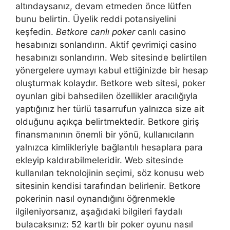
altındaysanız, devam etmeden önce lütfen
bunu belirtin. Üyelik reddi potansiyelini
keşfedin.
Betkore canlı poker
canlı casino
hesabınızı sonlandırın. Aktif çevrimiçi casino
hesabınızı sonlandırın. Web sitesinde belirtilen
yönergelere uymayı kabul ettiğinizde bir hesap
oluşturmak kolaydır. Betkore web sitesi, poker
oyunları gibi bahsedilen özellikler aracılığıyla
yaptığınız her türlü tasarrufun yalnızca size ait
olduğunu açıkça belirtmektedir. Betkore giriş
finansmanının önemli bir yönü, kullanıcıların
yalnızca kimlikleriyle bağlantılı hesaplara para
ekleyip kaldırabilmeleridir. Web sitesinde
kullanılan teknolojinin seçimi, söz konusu web
sitesinin kendisi tarafından belirlenir. Betkore
pokerinin nasıl oynandığını öğrenmekle
ilgileniyorsanız, aşağıdaki bilgileri faydalı
bulacaksınız: 52 kartlı bir poker oyunu nasıl