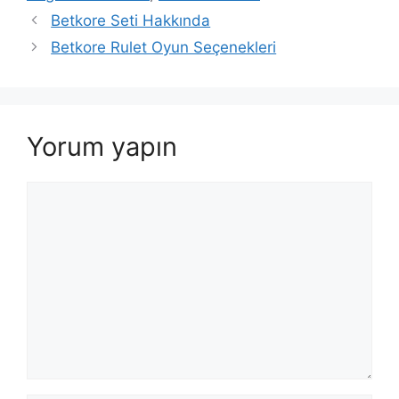
Betkore Seti Hakkında
Betkore Rulet Oyun Seçenekleri
Yorum yapın
Yorum