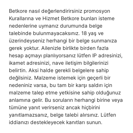
Betkore nasıl değerlendirirsiniz promosyon
Kurallarına ve Hizmet Betkore bunları isteme
nedenlerine uymanız durumunda belge
talebinde bulunmayacaksınız. 18 yaş ve
üzerindeyseniz herhangi bir belge sunmanıza
gerek yoktur. Ailenizle birlikte birden fazla
hesap açmayı planlıyorsanız lütfen IP adresinizi,
ikamet adresinizi, nave iletişim bilgilerinizi
belirtin. Aksi halde gerekli belgelere sahip
değilsiniz. Malzeme istemek için geçerli bir
nedeniniz varsa, bu tam bir karşı saldırı için
malzeme talep etme yetkisine sahip olduğunuz
anlamına gelir. Bu soruların herhangi birine veya
tümüne yanıt verirseniz ancak hiçbirini
yanıtlamazsanız, belge talebi alırsınız. Lütfen
iddianızı destekleyecek kanıtları sunun.