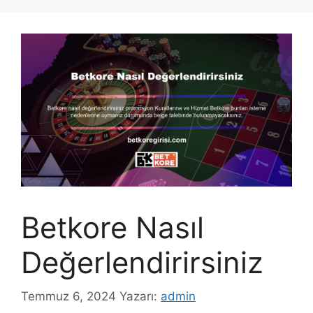
Betkore Nasıl
Değerlendirirsiniz
Temmuz 6, 2024
Yazarı:
admin