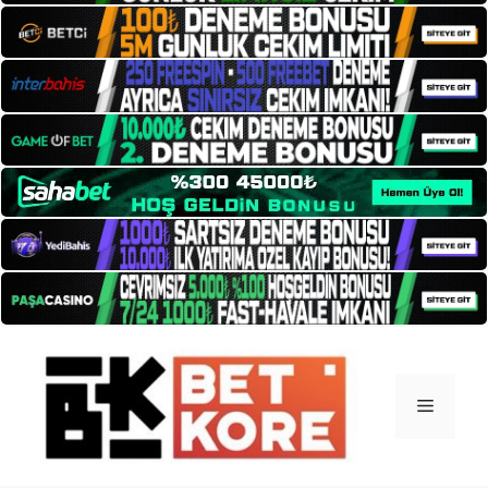
İçeriğe
atla
Menü