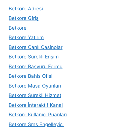
Betkore Adresi
Betkore Giriş
Betkore
Betkore Yatırım
Betkore Canlı Casinolar
Betkore Sürekli Erişim
Betkore Başvuru Formu
Betkore Bahis Ofisi
Betkore Masa Oyunları
Betkore Sürekli Hizmet
Betkore İnteraktif Kanal
Betkore Kullanıcı Puanları
Betkore Sms Engelleyici