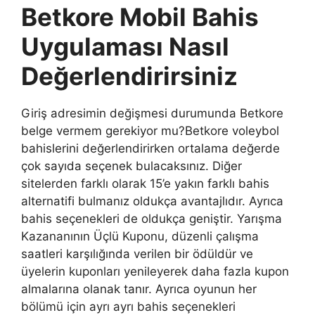
Betkore Mobil Bahis
Uygulaması Nasıl
Değerlendirirsiniz
Giriş adresimin değişmesi durumunda Betkore
belge vermem gerekiyor mu?Betkore voleybol
bahislerini değerlendirirken ortalama değerde
çok sayıda seçenek bulacaksınız. Diğer
sitelerden farklı olarak 15’e yakın farklı bahis
alternatifi bulmanız oldukça avantajlıdır. Ayrıca
bahis seçenekleri de oldukça geniştir. Yarışma
Kazananının Üçlü Kuponu, düzenli çalışma
saatleri karşılığında verilen bir ödüldür ve
üyelerin kuponları yenileyerek daha fazla kupon
almalarına olanak tanır. Ayrıca oyunun her
bölümü için ayrı ayrı bahis seçenekleri