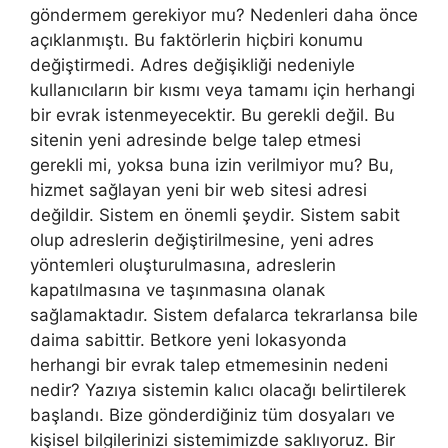
göndermem gerekiyor mu? Nedenleri daha önce
açıklanmıştı. Bu faktörlerin hiçbiri konumu
değiştirmedi. Adres değişikliği nedeniyle
kullanıcıların bir kısmı veya tamamı için herhangi
bir evrak istenmeyecektir. Bu gerekli değil. Bu
sitenin yeni adresinde belge talep etmesi
gerekli mi, yoksa buna izin verilmiyor mu? Bu,
hizmet sağlayan yeni bir web sitesi adresi
değildir. Sistem en önemli şeydir. Sistem sabit
olup adreslerin değiştirilmesine, yeni adres
yöntemleri oluşturulmasına, adreslerin
kapatılmasına ve taşınmasına olanak
sağlamaktadır. Sistem defalarca tekrarlansa bile
daima sabittir. Betkore yeni lokasyonda
herhangi bir evrak talep etmemesinin nedeni
nedir? Yazıya sistemin kalıcı olacağı belirtilerek
başlandı. Bize gönderdiğiniz tüm dosyaları ve
kişisel bilgilerinizi sistemimizde saklıyoruz. Bir