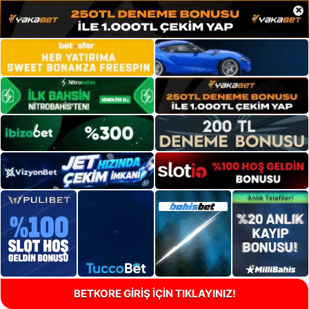
×
BETKORE GİRİŞ İÇİN TIKLAYINIZ!