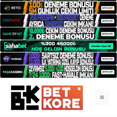
İçeriğe
atla
Menü