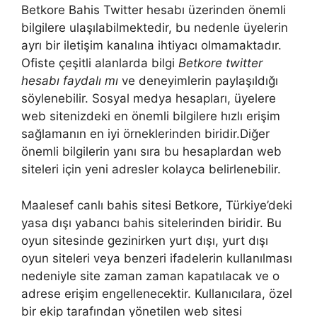
Betkore Bahis Twitter hesabı üzerinden önemli
bilgilere ulaşılabilmektedir, bu nedenle üyelerin
ayrı bir iletişim kanalına ihtiyacı olmamaktadır.
Ofiste çeşitli alanlarda bilgi
Betkore twitter
hesabı faydalı mı
ve deneyimlerin paylaşıldığı
söylenebilir. Sosyal medya hesapları, üyelere
web sitenizdeki en önemli bilgilere hızlı erişim
sağlamanın en iyi örneklerinden biridir.Diğer
önemli bilgilerin yanı sıra bu hesaplardan web
siteleri için yeni adresler kolayca belirlenebilir.
Maalesef canlı bahis sitesi Betkore, Türkiye’deki
yasa dışı yabancı bahis sitelerinden biridir. Bu
oyun sitesinde gezinirken yurt dışı, yurt dışı
oyun siteleri veya benzeri ifadelerin kullanılması
nedeniyle site zaman zaman kapatılacak ve o
adrese erişim engellenecektir. Kullanıcılara, özel
bir ekip tarafından yönetilen web sitesi