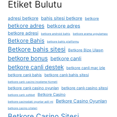
Etiket Bulutu
adresi betkore
bahis sitesi betkore
betkore
betkore adres
betkore adres
betkore adresi
betkore android bahis
betkore arama uygulaması
Betkore Bahis
betkore bahis platformu
Betkore bahis sitesi
Betkore Bize Ulaşın
betkore bonus
betkore canli
betkore canli destek
betkore canli maç izle
betkore canlı bahis
betkore canlı bahis sitesi
betkore canlı casino i̇nceleme hizmeti
betkore canlı casino oyunları
betkore canlı casino sitesi
Betkore Casino
betkore canlı sohbet
Betkore Casino Oyunları
betkore casinodaki oyunlar adil mi
betkore casino siteleri
Betkore Casino Sitesi