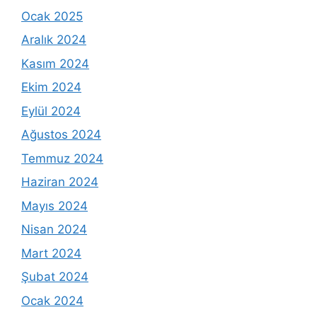
Ocak 2025
Aralık 2024
Kasım 2024
Ekim 2024
Eylül 2024
Ağustos 2024
Temmuz 2024
Haziran 2024
Mayıs 2024
Nisan 2024
Mart 2024
Şubat 2024
Ocak 2024