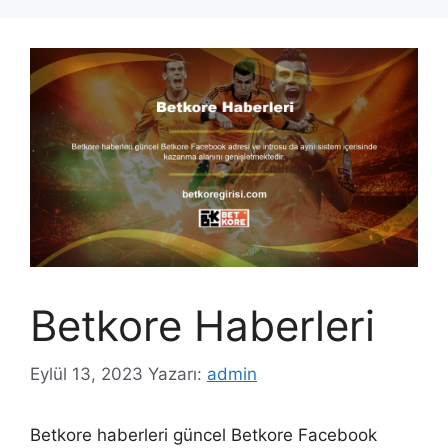
Betkore Haberleri
Eylül 13, 2023
Yazarı:
admin
Betkore haberleri güncel Betkore Facebook