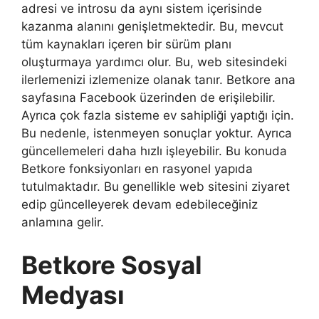
adresi ve introsu da aynı sistem içerisinde
kazanma alanını genişletmektedir. Bu, mevcut
tüm kaynakları içeren bir sürüm planı
oluşturmaya yardımcı olur. Bu, web sitesindeki
ilerlemenizi izlemenize olanak tanır. Betkore ana
sayfasına Facebook üzerinden de erişilebilir.
Ayrıca çok fazla sisteme ev sahipliği yaptığı için.
Bu nedenle, istenmeyen sonuçlar yoktur. Ayrıca
güncellemeleri daha hızlı işleyebilir. Bu konuda
Betkore fonksiyonları en rasyonel yapıda
tutulmaktadır. Bu genellikle web sitesini ziyaret
edip güncelleyerek devam edebileceğiniz
anlamına gelir.
Betkore Sosyal
Medyası