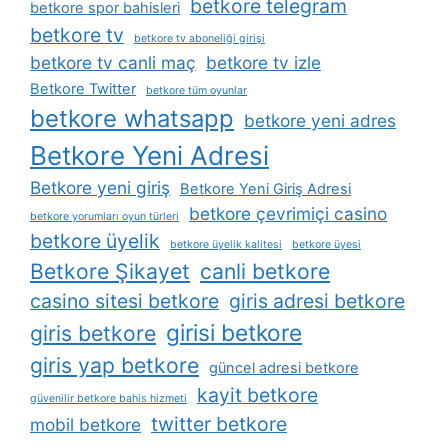
betkore telegram
betkore spor bahisleri
betkore tv
betkore tv aboneliği girişi
betkore tv canli maç
betkore tv izle
Betkore Twitter
betkore tüm oyunlar
betkore whatsapp
betkore yeni adres
Betkore Yeni Adresi
Betkore yeni giriş
Betkore Yeni Giriş Adresi
betkore çevrimiçi casino
betkore yorumları oyun türleri
betkore üyelik
betkore üyelik kalitesi
betkore üyesi
Betkore Şikayet
canli betkore
casino sitesi betkore
giris adresi betkore
girisi betkore
giris betkore
giris yap betkore
güncel adresi betkore
kayit betkore
güvenilir betkore bahis hizmeti
twitter betkore
mobil betkore