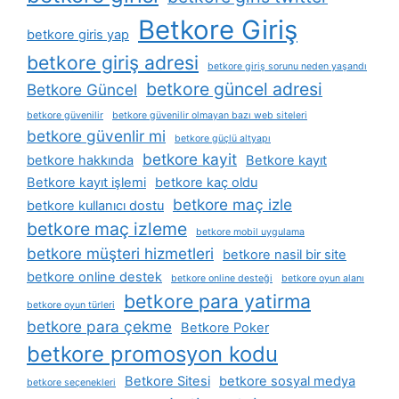
Betkore Giriş
betkore giris yap
betkore giriş adresi
betkore giriş sorunu neden yaşandı
betkore güncel adresi
Betkore Güncel
betkore güvenilir
betkore güvenilir olmayan bazı web siteleri
betkore güvenlir mi
betkore güçlü altyapı
betkore kayit
betkore hakkında
Betkore kayıt
Betkore kayıt işlemi
betkore kaç oldu
betkore maç izle
betkore kullanıcı dostu
betkore maç izleme
betkore mobil uygulama
betkore müşteri hizmetleri
betkore nasil bir site
betkore online destek
betkore online desteği
betkore oyun alanı
betkore para yatirma
betkore oyun türleri
betkore para çekme
Betkore Poker
betkore promosyon kodu
Betkore Sitesi
betkore sosyal medya
betkore seçenekleri