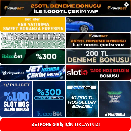
×
BETKORE GİRİŞ İÇİN TIKLAYINIZ!