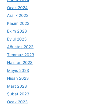
Ocak 2024
Aralık 2023
Kasım 2023
Ekim 2023
Eylül 2023
Ağustos 2023
Temmuz 2023
Haziran 2023
Mayıs 2023
Nisan 2023
Mart 2023
Şubat 2023
Ocak 2023