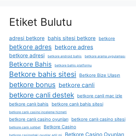
Etiket Bulutu
adresi betkore
bahis sitesi betkore
betkore
betkore adres
betkore adres
betkore adresi
betkore android bahis
betkore arama uygulaması
Betkore Bahis
betkore bahis platformu
Betkore bahis sitesi
Betkore Bize Ulaşın
betkore bonus
betkore canli
betkore canli destek
betkore canli maç izle
betkore canlı bahis
betkore canlı bahis sitesi
betkore canlı casino i̇nceleme hizmeti
betkore canlı casino oyunları
betkore canlı casino sitesi
Betkore Casino
betkore canlı sohbet
Betkore Casino Oyunları
betkore casinodaki oyunlar adil mi