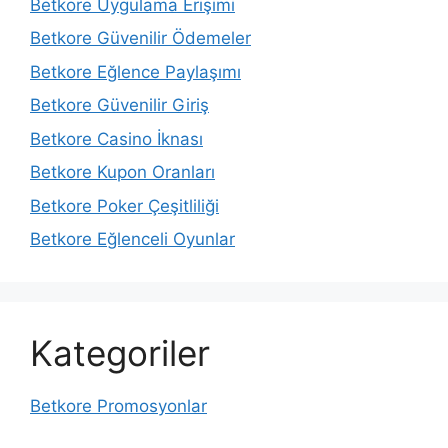
Betkore Uygulama Erişimi
Betkore Güvenilir Ödemeler
Betkore Eğlence Paylaşımı
Betkore Güvenilir Giriş
Betkore Casino İknası
Betkore Kupon Oranları
Betkore Poker Çeşitliliği
Betkore Eğlenceli Oyunlar
Kategoriler
Betkore Promosyonlar