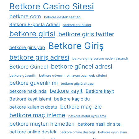
Betkore Casino Sitesi
betkore com
betkore destek saatleri
Betkore E-posta Adresi
betkore etkinlikler
betkore girisi
betkore giris twitter
Betkore Giriş
betkore giris yap
betkore giriş adresi
betkore giriş sorunu neden yaşandı
betkore güncel adresi
Betkore Güncel
betkore güvenilir
betkore güvenilir olmayan bazı web siteleri
betkore güvenlir mi
betkore güçlü altyapı
betkore kayit
betkore hakkında
Betkore kayıt
Betkore kayıt işlemi
betkore kaç oldu
betkore maç izle
betkore kullanıcı dostu
betkore maç izleme
betkore mobil uygulama
betkore müşteri hizmetleri
betkore nasil bir site
betkore online destek
betkore online desteği
betkore oyun alanı