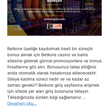
Betkore üyeliğe kaydolmak basit bir süreçtir
bonus almak için Betkore casino ve bahis
sitesine giderek güncel promosyonlara ve bonus
fırsatlarına göz atın. Bonusunuz talep ettiğiniz
anda otomatik olarak hesabınıza eklenecektir.
Siteye katılma süreci nedir ve ne kadar az
zaman gerekir? Betkore giriş sayfasına erişmek
için sitede yer alan giriş butonuna tıklayın.
Tıkladığınızda sizden bilgi sağlamanız …
Devamını oku…