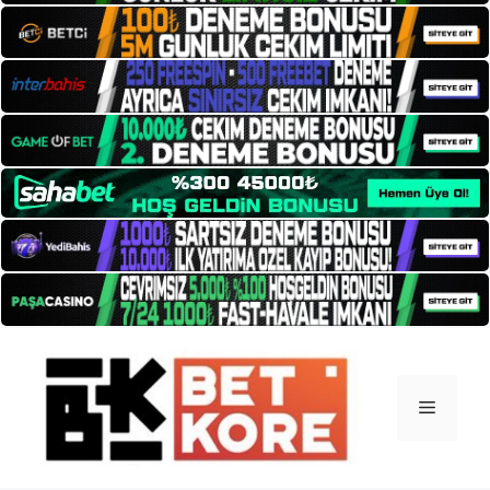
İçeriğe
atla
Menü