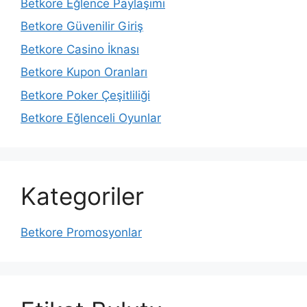
Betkore Eğlence Paylaşımı
Betkore Güvenilir Giriş
Betkore Casino İknası
Betkore Kupon Oranları
Betkore Poker Çeşitliliği
Betkore Eğlenceli Oyunlar
Kategoriler
Betkore Promosyonlar