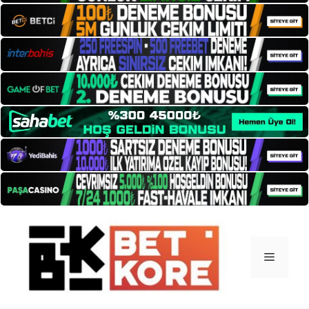
İçeriğe
atla
Menü