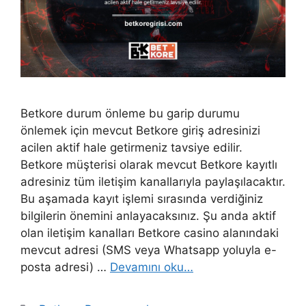
Betkore durum önleme bu garip durumu
önlemek için mevcut Betkore giriş adresinizi
acilen aktif hale getirmeniz tavsiye edilir.
Betkore müşterisi olarak mevcut Betkore kayıtlı
adresiniz tüm iletişim kanallarıyla paylaşılacaktır.
Bu aşamada kayıt işlemi sırasında verdiğiniz
bilgilerin önemini anlayacaksınız. Şu anda aktif
olan iletişim kanalları Betkore casino alanındaki
mevcut adresi (SMS veya Whatsapp yoluyla e-
posta adresi) …
Devamını oku…