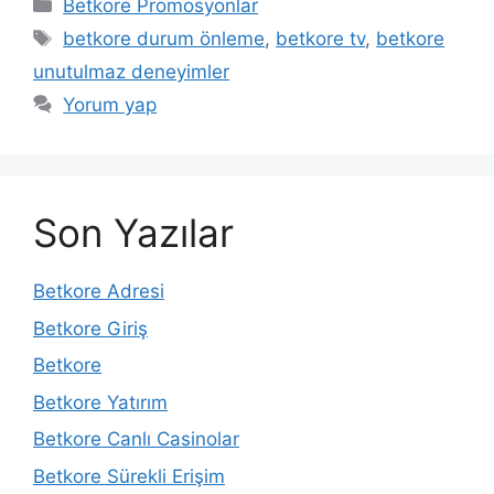
Kategoriler
Betkore Promosyonlar
Etiketler
betkore durum önleme
,
betkore tv
,
betkore
unutulmaz deneyimler
Yorum yap
Son Yazılar
Betkore Adresi
Betkore Giriş
Betkore
Betkore Yatırım
Betkore Canlı Casinolar
Betkore Sürekli Erişim