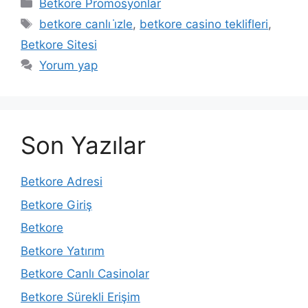
Kategoriler
Betkore Promosyonlar
Etiketler
betkore canlı i̇zle
,
betkore casino teklifleri
,
Betkore Sitesi
Yorum yap
Son Yazılar
Betkore Adresi
Betkore Giriş
Betkore
Betkore Yatırım
Betkore Canlı Casinolar
Betkore Sürekli Erişim