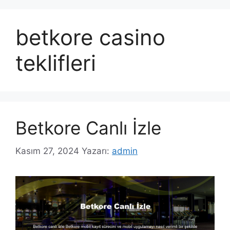
betkore casino
teklifleri
Betkore Canlı İzle
Kasım 27, 2024
Yazarı:
admin