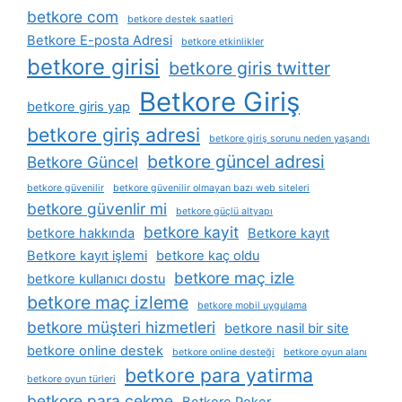
betkore com
betkore destek saatleri
Betkore E-posta Adresi
betkore etkinlikler
betkore girisi
betkore giris twitter
Betkore Giriş
betkore giris yap
betkore giriş adresi
betkore giriş sorunu neden yaşandı
betkore güncel adresi
Betkore Güncel
betkore güvenilir
betkore güvenilir olmayan bazı web siteleri
betkore güvenlir mi
betkore güçlü altyapı
betkore kayit
betkore hakkında
Betkore kayıt
Betkore kayıt işlemi
betkore kaç oldu
betkore maç izle
betkore kullanıcı dostu
betkore maç izleme
betkore mobil uygulama
betkore müşteri hizmetleri
betkore nasil bir site
betkore online destek
betkore online desteği
betkore oyun alanı
betkore para yatirma
betkore oyun türleri
betkore para çekme