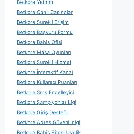
Betkore Yatırım
Betkore Canlı Casinolar
Betkore Sürekli Erişim
Betkore Başvuru Formu
Betkore Bahis Ofisi
Betkore Masa Oyunları
Betkore Sürekli Hizmet
Betkore İnteraktif Kanal
Betkore Kullanıcı Puanları
Betkore Sms Engelleyici
Betkore Şampiyonlar Ligi
Betkore Giriş Desteği
Betkore Adres Güvenilirliği
Betkore Bahis Sitesi Üyelik