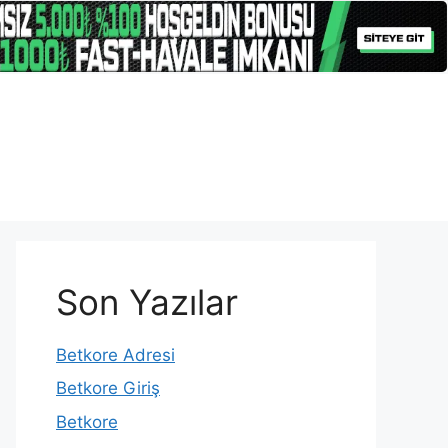
Son Yazılar
Betkore Adresi
Betkore Giriş
Betkore