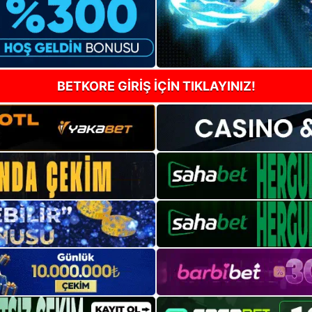
BETKORE GİRİŞ İÇİN TIKLAYINIZ!