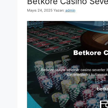
Betkore Casino Seve
Mayıs 24, 2025
Yazarı:
admin