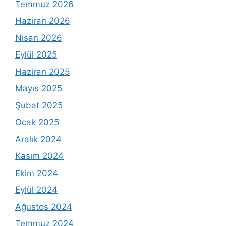
Temmuz 2026
Haziran 2026
Nisan 2026
Eylül 2025
Haziran 2025
Mayıs 2025
Şubat 2025
Ocak 2025
Aralık 2024
Kasım 2024
Ekim 2024
Eylül 2024
Ağustos 2024
Temmuz 2024