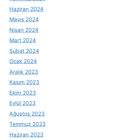
Haziran 2024
Mayıs 2024
Nisan 2024
Mart 2024
Şubat 2024
Ocak 2024
Aralık 2023
Kasım 2023
Ekim 2023
Eylül 2023
Ağustos 2023
Temmuz 2023
Haziran 2023