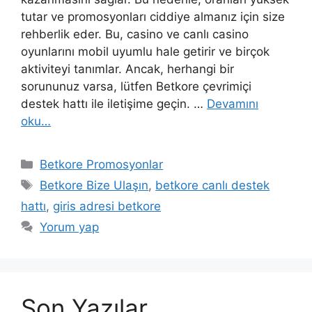
tutar ve promosyonları ciddiye almanız için size
rehberlik eder. Bu, casino ve canlı casino
oyunlarını mobil uyumlu hale getirir ve birçok
aktiviteyi tanımlar. Ancak, herhangi bir
sorununuz varsa, lütfen Betkore çevrimiçi
destek hattı ile iletişime geçin. …
Devamını
oku…
Kategoriler
Betkore Promosyonlar
Etiketler
Betkore Bize Ulaşın
,
betkore canlı destek
hattı
,
giris adresi betkore
Yorum yap
Son Yazılar