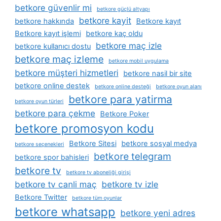
betkore güvenlir mi
betkore güçlü altyapı
betkore kayit
betkore hakkında
Betkore kayıt
Betkore kayıt işlemi
betkore kaç oldu
betkore maç izle
betkore kullanıcı dostu
betkore maç izleme
betkore mobil uygulama
betkore müşteri hizmetleri
betkore nasil bir site
betkore online destek
betkore online desteği
betkore oyun alanı
betkore para yatirma
betkore oyun türleri
betkore para çekme
Betkore Poker
betkore promosyon kodu
Betkore Sitesi
betkore sosyal medya
betkore seçenekleri
betkore telegram
betkore spor bahisleri
betkore tv
betkore tv aboneliği girişi
betkore tv canli maç
betkore tv izle
Betkore Twitter
betkore tüm oyunlar
betkore whatsapp
betkore yeni adres