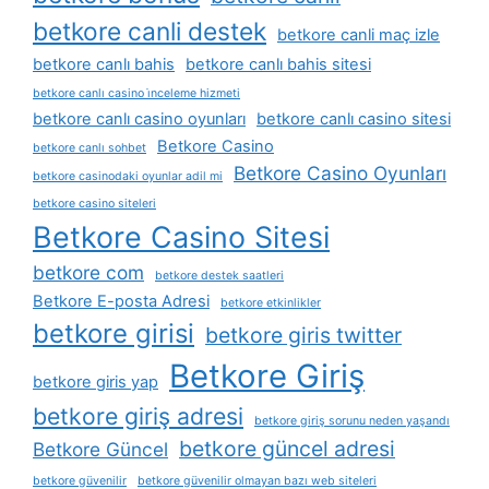
betkore canli destek
betkore canli maç izle
betkore canlı bahis
betkore canlı bahis sitesi
betkore canlı casino i̇nceleme hizmeti
betkore canlı casino oyunları
betkore canlı casino sitesi
Betkore Casino
betkore canlı sohbet
Betkore Casino Oyunları
betkore casinodaki oyunlar adil mi
betkore casino siteleri
Betkore Casino Sitesi
betkore com
betkore destek saatleri
Betkore E-posta Adresi
betkore etkinlikler
betkore girisi
betkore giris twitter
Betkore Giriş
betkore giris yap
betkore giriş adresi
betkore giriş sorunu neden yaşandı
betkore güncel adresi
Betkore Güncel
betkore güvenilir
betkore güvenilir olmayan bazı web siteleri