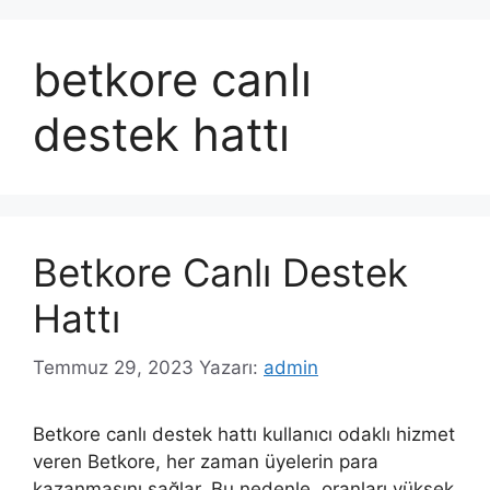
betkore canlı
destek hattı
Betkore Canlı Destek
Hattı
Temmuz 29, 2023
Yazarı:
admin
Betkore canlı destek hattı kullanıcı odaklı hizmet
veren Betkore, her zaman üyelerin para
kazanmasını sağlar. Bu nedenle, oranları yüksek