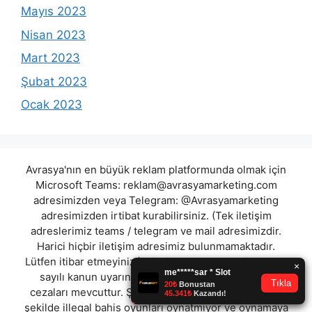
Mayıs 2023
Nisan 2023
Mart 2023
Şubat 2023
Ocak 2023
Avrasya'nın en büyük reklam platformunda olmak için
Microsoft Teams:
reklam@avrasyamarketing.com
adresimizden veya Telegram: @Avrasyamarketing
adresimizden irtibat kurabilirsiniz. (Tek iletişim
adreslerimiz teams / telegram ve mail adresimizdir.
Harici hiçbir iletişim adresimiz bulunmamaktadır.
Lütfen itibar etmeyiniz.) Türkiye yasalarına göre 7258
sayılı kanun uyarınca yasa dışı bahis oynamanın
cezaları mevcuttur. Şu an bulunduğunuz site hiç bir
şekilde illegal bahis oyunları oynatmıyor ve oynamaya