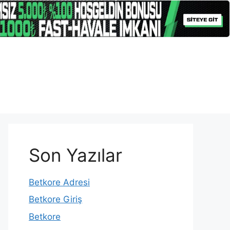
Son Yazılar
Betkore Adresi
Betkore Giriş
Betkore