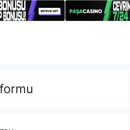
 formu