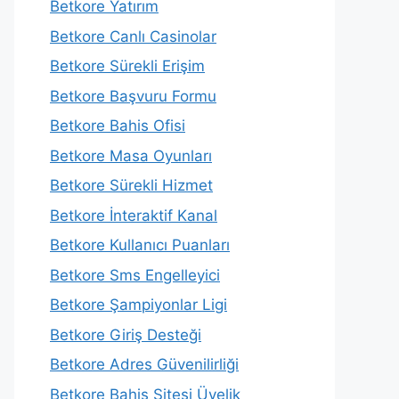
Betkore Yatırım
Betkore Canlı Casinolar
Betkore Sürekli Erişim
Betkore Başvuru Formu
Betkore Bahis Ofisi
Betkore Masa Oyunları
Betkore Sürekli Hizmet
Betkore İnteraktif Kanal
Betkore Kullanıcı Puanları
Betkore Sms Engelleyici
Betkore Şampiyonlar Ligi
Betkore Giriş Desteği
Betkore Adres Güvenilirliği
Betkore Bahis Sitesi Üyelik