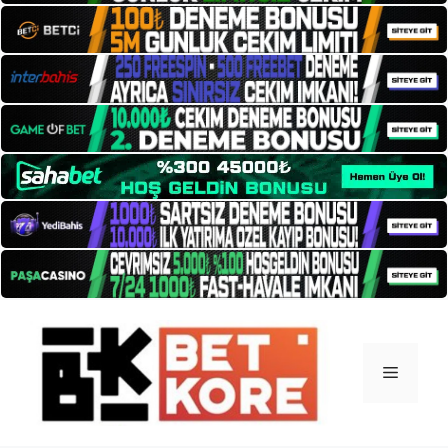
İçeriğe
atla
Menü