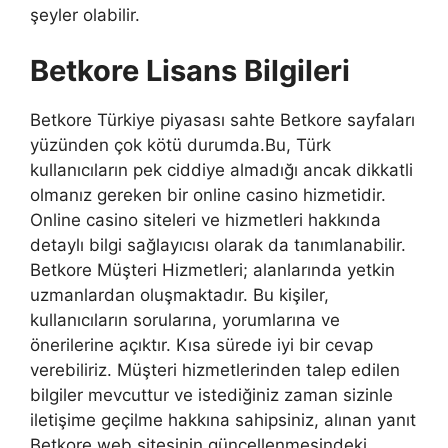
şeyler olabilir.
Betkore Lisans Bilgileri
Betkore Türkiye piyasası sahte Betkore sayfaları
yüzünden çok kötü durumda.Bu, Türk
kullanıcıların pek ciddiye almadığı ancak dikkatli
olmanız gereken bir online casino hizmetidir.
Online casino siteleri ve hizmetleri hakkında
detaylı bilgi sağlayıcısı olarak da tanımlanabilir.
Betkore Müşteri Hizmetleri; alanlarında yetkin
uzmanlardan oluşmaktadır. Bu kişiler,
kullanıcıların sorularına, yorumlarına ve
önerilerine açıktır. Kısa sürede iyi bir cevap
verebiliriz. Müşteri hizmetlerinden talep edilen
bilgiler mevcuttur ve istediğiniz zaman sizinle
iletişime geçilme hakkına sahipsiniz, alınan yanıt
Betkore web sitesinin güncellenmesindeki