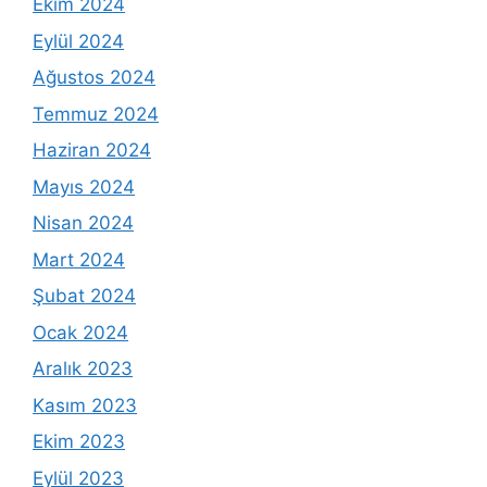
Ekim 2024
Eylül 2024
Ağustos 2024
Temmuz 2024
Haziran 2024
Mayıs 2024
Nisan 2024
Mart 2024
Şubat 2024
Ocak 2024
Aralık 2023
Kasım 2023
Ekim 2023
Eylül 2023