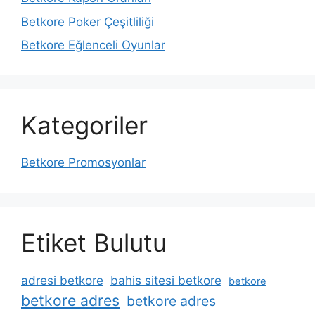
Betkore Poker Çeşitliliği
Betkore Eğlenceli Oyunlar
Kategoriler
Betkore Promosyonlar
Etiket Bulutu
adresi betkore
bahis sitesi betkore
betkore
betkore adres
betkore adres