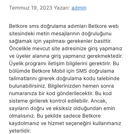
Temmuz 19, 2023
Yazarı:
admin
Betkore sms doğrulama adımları Betkore web
sitesindeki metin mesajlarının doğruluğunu
sağlamak için yapılması gerekenler basittir.
Öncelikle mevcut site adresinize giriş yapmanız
ve üyeler alanına giriş yapmanız gerekmektedir.
Üyelik programı iletişim bilgilerini gerektirir. Bu
bölümde Betkore Mobil için SMS doğrulama
talimatlarını girerek doğrulama kodu talebinde
bulunabilirsiniz. Bilgilerinizden hemen sonra
numaranıza bir kod gönderilecektir. Bu kod
sisteme girilerek kontrol edilebilir. Ancak,
sayıların doğru ve eksiksiz olduğundan emin
olmalısınız. Bu şekilde sadece Betkore
kaydolmanız ve hizmet seçeneğini kullanmanız
yeterlidir.