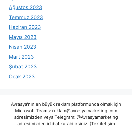
Ağustos 2023
Temmuz 2023
Haziran 2023
Mayıs 2023
Nisan 2023
Mart 2023
Şubat 2023
Ocak 2023
Avrasya'nın en büyük reklam platformunda olmak için
Microsoft Teams:
reklam@avrasyamarketing.com
adresimizden veya Telegram: @Avrasyamarketing
adresimizden irtibat kurabilirsiniz. (Tek iletişim
adreslerimiz teams / telegram ve mail adresimizdir.