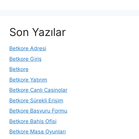
Son Yazılar
Betkore Adresi
Betkore Giriş
Betkore
Betkore Yatırım
Betkore Canlı Casinolar
Betkore Sürekli Erişim
Betkore Başvuru Formu
Betkore Bahis Ofisi
Betkore Masa Oyunları