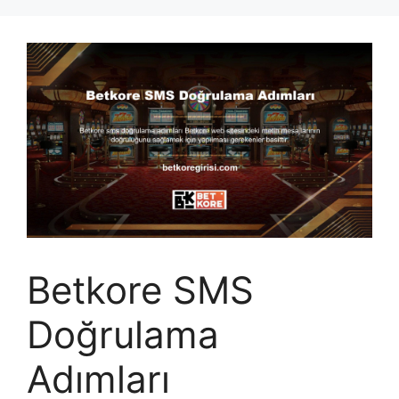
Betkore SMS
Doğrulama
Adımları