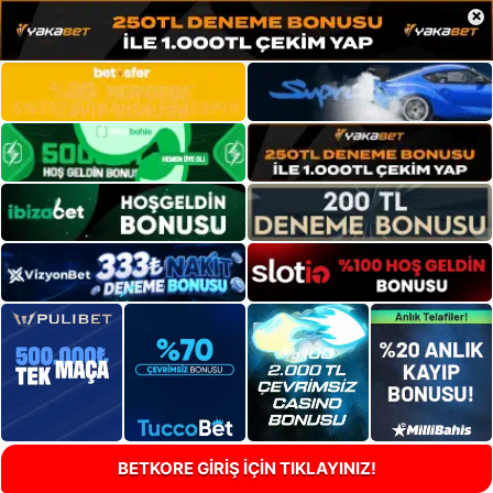
×
BETKORE GİRİŞ İÇİN TIKLAYINIZ!