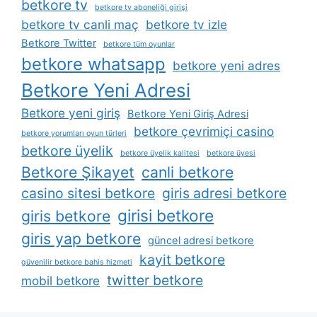
betkore tv
betkore tv aboneliği girişi
betkore tv canli maç
betkore tv izle
Betkore Twitter
betkore tüm oyunlar
betkore whatsapp
betkore yeni adres
Betkore Yeni Adresi
Betkore yeni giriş
Betkore Yeni Giriş Adresi
betkore çevrimiçi casino
betkore yorumları oyun türleri
betkore üyelik
betkore üyelik kalitesi
betkore üyesi
Betkore Şikayet
canli betkore
casino sitesi betkore
giris adresi betkore
girisi betkore
giris betkore
giris yap betkore
güncel adresi betkore
kayit betkore
güvenilir betkore bahis hizmeti
twitter betkore
mobil betkore