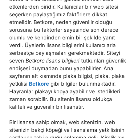
etkenlerden biridir. Kullanıcılar bir web sitesi
seçerken paylaştığımız faktörlere dikkat
etmelidir. Betkore, neden güvenilir olduğu
sorusuna bu faktörler sayesinde son derece
olumlu ve kendinden emin bir şekilde yanıt
verdi. Üyelerin lisans bilgilerini kullanıcılarla
serbestçe paylaşmaları gerekmektedir. Siteyi
seven
Betkore lisans bilgileri
tutkunları güvenlik
endişesi duymadan bunu yapabilirler. Ana
sayfanın alt kısmında plaka bilgisi, plaka, plaka
yetkilisi
Betkore
gibi bilgiler bulunmaktadır.
Hayranlar plakayı kopyalayabilir ve istedikleri
zaman sorabilir. Bu sitenin lisansı oldukça
kaliteli ve güvenilir bir lisanstır.
Bir lisansa sahip olmak, web sitenizin, web
sitenizin bekçi köpeği ve lisanslama yetkilisinin
şartlarına tabi olduğu anlamına gelir. Kimlik avı