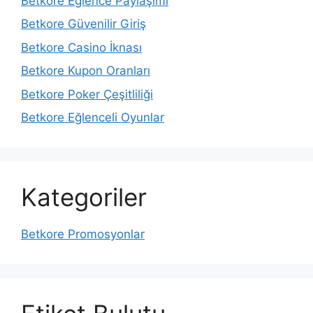
Betkore Eğlence Paylaşımı
Betkore Güvenilir Giriş
Betkore Casino İknası
Betkore Kupon Oranları
Betkore Poker Çeşitliliği
Betkore Eğlenceli Oyunlar
Kategoriler
Betkore Promosyonlar