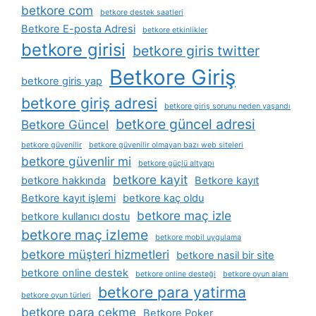
betkore com
betkore destek saatleri
Betkore E-posta Adresi
betkore etkinlikler
betkore girisi
betkore giris twitter
Betkore Giriş
betkore giris yap
betkore giriş adresi
betkore giriş sorunu neden yaşandı
betkore güncel adresi
Betkore Güncel
betkore güvenilir
betkore güvenilir olmayan bazı web siteleri
betkore güvenlir mi
betkore güçlü altyapı
betkore kayit
betkore hakkında
Betkore kayıt
Betkore kayıt işlemi
betkore kaç oldu
betkore maç izle
betkore kullanıcı dostu
betkore maç izleme
betkore mobil uygulama
betkore müşteri hizmetleri
betkore nasil bir site
betkore online destek
betkore online desteği
betkore oyun alanı
betkore para yatirma
betkore oyun türleri
betkore para çekme
Betkore Poker