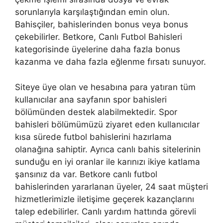
sorunlarıyla karşılaştığından emin olun.
Bahisçiler, bahislerinden bonus veya bonus
çekebilirler. Betkore, Canlı Futbol Bahisleri
kategorisinde üyelerine daha fazla bonus
kazanma ve daha fazla eğlenme fırsatı sunuyor.
Siteye üye olan ve hesabına para yatıran tüm
kullanıcılar ana sayfanın spor bahisleri
bölümünden destek alabilmektedir. Spor
bahisleri bölümümüzü ziyaret eden kullanıcılar
kısa sürede futbol bahislerini hazırlama
olanağına sahiptir. Ayrıca canlı bahis sitelerinin
sunduğu en iyi oranlar ile karınızı ikiye katlama
şansınız da var. Betkore canlı futbol
bahislerinden yararlanan üyeler, 24 saat müşteri
hizmetlerimizle iletişime geçerek kazançlarını
talep edebilirler. Canlı yardım hattında görevli