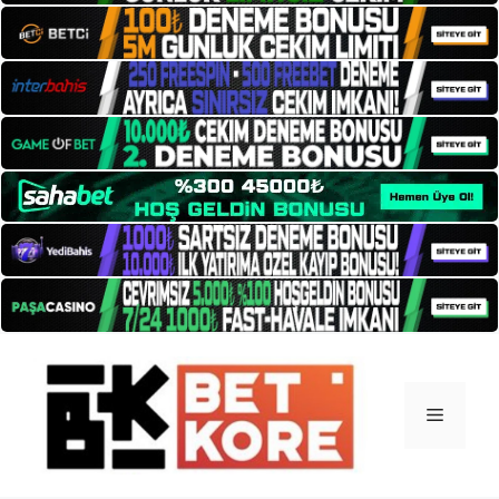
İçeriğe
atla
Menü