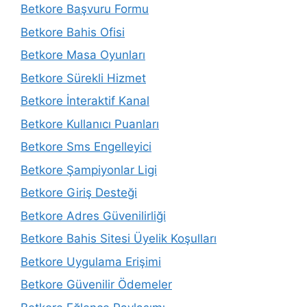
Betkore Başvuru Formu
Betkore Bahis Ofisi
Betkore Masa Oyunları
Betkore Sürekli Hizmet
Betkore İnteraktif Kanal
Betkore Kullanıcı Puanları
Betkore Sms Engelleyici
Betkore Şampiyonlar Ligi
Betkore Giriş Desteği
Betkore Adres Güvenilirliği
Betkore Bahis Sitesi Üyelik Koşulları
Betkore Uygulama Erişimi
Betkore Güvenilir Ödemeler