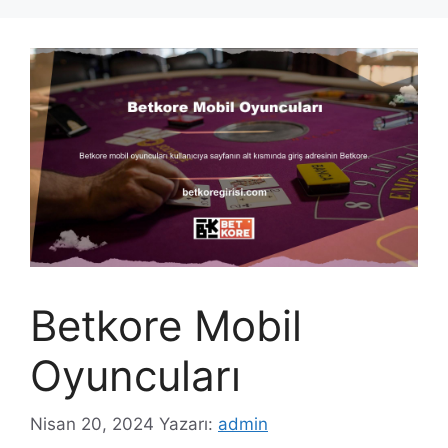
Betkore Mobil
Oyuncuları
Nisan 20, 2024
Yazarı:
admin