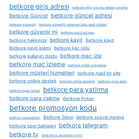
betkore giriş adresi
betkore giriş sorunu neden yaşandı
betkore güncel adresi
Betkore Güncel
betkore güvenilir
betkore güvenilir olmayan bazı web siteleri
betkore güvenlir mi
betkore güçlü altyapı
betkore kayit
betkore hakkında
Betkore kayıt
Betkore kayıt işlemi
betkore kaç oldu
betkore maç izle
betkore kullanıcı dostu
betkore maç izleme
betkore mobil uygulama
betkore müşteri hizmetleri
betkore nasil bir site
betkore online destek
betkore online desteği
betkore oyun alanı
betkore para yatirma
betkore oyun türleri
betkore para çekme
Betkore Poker
betkore promosyon kodu
Betkore Sitesi
betkore sosyal medya
betkore seçenekleri
betkore telegram
betkore spor bahisleri
betkore tv
betkore tv aboneliği girişi