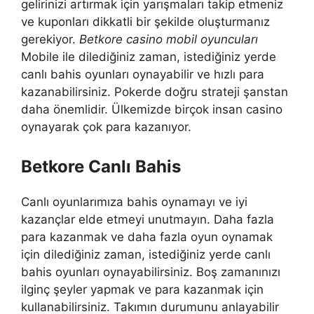
gelirinizi artırmak için yarışmaları takip etmeniz
ve kuponları dikkatli bir şekilde oluşturmanız
gerekiyor.
Betkore casino mobil oyuncuları
Mobile ile dilediğiniz zaman, istediğiniz yerde
canlı bahis oyunları oynayabilir ve hızlı para
kazanabilirsiniz. Pokerde doğru strateji şanstan
daha önemlidir. Ülkemizde birçok insan casino
oynayarak çok para kazanıyor.
Betkore Canlı Bahis
Canlı oyunlarımıza bahis oynamayı ve iyi
kazançlar elde etmeyi unutmayın. Daha fazla
para kazanmak ve daha fazla oyun oynamak
için dilediğiniz zaman, istediğiniz yerde canlı
bahis oyunları oynayabilirsiniz. Boş zamanınızı
ilginç şeyler yapmak ve para kazanmak için
kullanabilirsiniz. Takımın durumunu anlayabilir