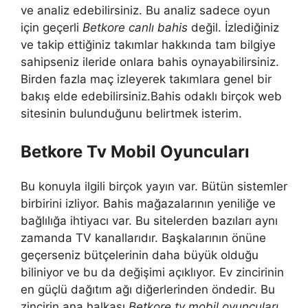
ve analiz edebilirsiniz. Bu analiz sadece oyun
için geçerli
Betkore canlı bahis
değil. İzlediğiniz
ve takip ettiğiniz takımlar hakkında tam bilgiye
sahipseniz ileride onlara bahis oynayabilirsiniz.
Birden fazla maç izleyerek takımlara genel bir
bakış elde edebilirsiniz.Bahis odaklı birçok web
sitesinin bulunduğunu belirtmek isterim.
Betkore Tv Mobil Oyuncuları
Bu konuyla ilgili birçok yayın var. Bütün sistemler
birbirini izliyor. Bahis mağazalarının yeniliğe ve
bağlılığa ihtiyacı var. Bu sitelerden bazıları aynı
zamanda TV kanallarıdır. Başkalarının önüne
geçerseniz bütçelerinin daha büyük olduğu
biliniyor ve bu da değişimi açıklıyor. Ev zincirinin
en güçlü dağıtım ağı diğerlerinden öndedir. Bu
zincirin ana halkası
Betkore tv mobil oyuncuları