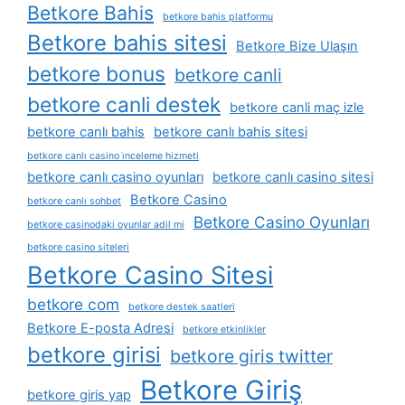
Betkore Bahis
betkore bahis platformu
Betkore bahis sitesi
Betkore Bize Ulaşın
betkore bonus
betkore canli
betkore canli destek
betkore canli maç izle
betkore canlı bahis
betkore canlı bahis sitesi
betkore canlı casino i̇nceleme hizmeti
betkore canlı casino oyunları
betkore canlı casino sitesi
Betkore Casino
betkore canlı sohbet
Betkore Casino Oyunları
betkore casinodaki oyunlar adil mi
betkore casino siteleri
Betkore Casino Sitesi
betkore com
betkore destek saatleri
Betkore E-posta Adresi
betkore etkinlikler
betkore girisi
betkore giris twitter
Betkore Giriş
betkore giris yap