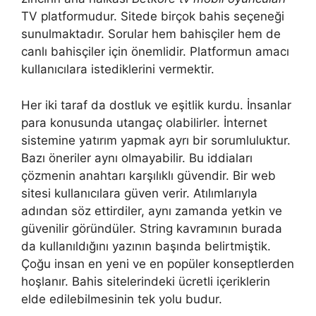
TV platformudur. Sitede birçok bahis seçeneği
sunulmaktadır. Sorular hem bahisçiler hem de
canlı bahisçiler için önemlidir. Platformun amacı
kullanıcılara istediklerini vermektir.
Her iki taraf da dostluk ve eşitlik kurdu. İnsanlar
para konusunda utangaç olabilirler. İnternet
sistemine yatırım yapmak ayrı bir sorumluluktur.
Bazı öneriler aynı olmayabilir. Bu iddiaları
çözmenin anahtarı karşılıklı güvendir. Bir web
sitesi kullanıcılara güven verir. Atılımlarıyla
adından söz ettirdiler, aynı zamanda yetkin ve
güvenilir göründüler. String kavramının burada
da kullanıldığını yazının başında belirtmiştik.
Çoğu insan en yeni ve en popüler konseptlerden
hoşlanır. Bahis sitelerindeki ücretli içeriklerin
elde edilebilmesinin tek yolu budur.