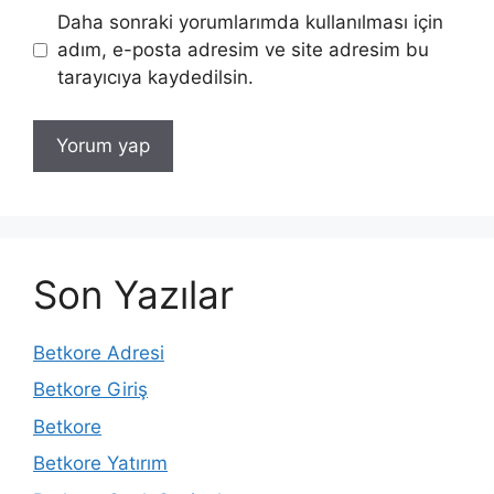
Daha sonraki yorumlarımda kullanılması için
adım, e-posta adresim ve site adresim bu
tarayıcıya kaydedilsin.
Son Yazılar
Betkore Adresi
Betkore Giriş
Betkore
Betkore Yatırım