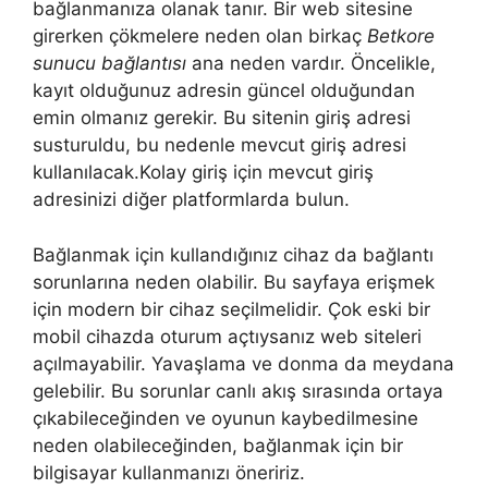
bağlanmanıza olanak tanır. Bir web sitesine
girerken çökmelere neden olan birkaç
Betkore
sunucu bağlantısı
ana neden vardır. Öncelikle,
kayıt olduğunuz adresin güncel olduğundan
emin olmanız gerekir. Bu sitenin giriş adresi
susturuldu, bu nedenle mevcut giriş adresi
kullanılacak.Kolay giriş için mevcut giriş
adresinizi diğer platformlarda bulun.
Bağlanmak için kullandığınız cihaz da bağlantı
sorunlarına neden olabilir. Bu sayfaya erişmek
için modern bir cihaz seçilmelidir. Çok eski bir
mobil cihazda oturum açtıysanız web siteleri
açılmayabilir. Yavaşlama ve donma da meydana
gelebilir. Bu sorunlar canlı akış sırasında ortaya
çıkabileceğinden ve oyunun kaybedilmesine
neden olabileceğinden, bağlanmak için bir
bilgisayar kullanmanızı öneririz.