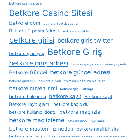
betkore casino siteleri
Betkore Casino Sitesi
betkore com
betkore destek saatleri
Betkore E-posta Adresi
betkore etkinlikler
betkore girisi
betkore giris twitter
Betkore Giriş
betkore giris yap
betkore giriş adresi
betkore giriş sorunu neden yaşandı
betkore güncel adresi
Betkore Güncel
betkore güvenilir
betkore güvenilir olmayan bazı web siteleri
betkore güvenlir mi
betkore güçlü altyapı
betkore kayit
betkore hakkında
Betkore kayıt
Betkore kayıt işlemi
betkore kaç oldu
betkore maç izle
betkore kullanıcı dostu
betkore maç izleme
betkore mobil uygulama
betkore müşteri hizmetleri
betkore nasil bir site
betkore online destek