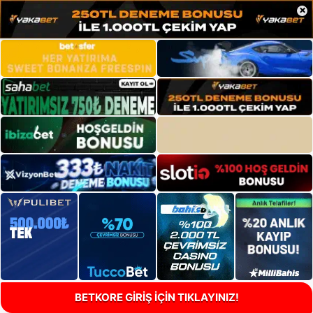
×
BETKORE GİRİŞ İÇİN TIKLAYINIZ!