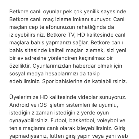
Betkore canlı oyunlar pek çok yenilik sayesinde
Betkore canlı maç izleme imkanı sunuyor. Canlı
maçları cep telefonunuzun rahatlığında da
izleyebilirsiniz. Betkore TV, HD kalitesinde canlı
maçlara bahis yapmanızı sağlar. Betkore canlı
bahis sitesinde kaliteli maçlar izlemek, sizi yeni
bir ev adresine yönlendiren kaçınılmaz bir
özelliktir. Oyunlarımızdan haberdar olmak için
sosyal medya hesaplarımızı da takip
edebilirsiniz. Spor bahislerine de katılabilirsiniz.
Üyelerimize HD kalitesinde videolar sunuyoruz.
Android ve iOS işletim sistemleri ile uyumlu,
istediğiniz zaman istediğiniz yerde oyun
oynayabilirsiniz. Futbol, ​​basketbol, ​​voleybol ve
tenis maçlarını canlı olarak izleyebilirsiniz. Giriş
yapmadıysanız, lütfen giriş yapın veya yeni web