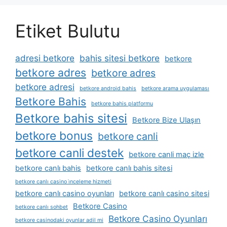
Etiket Bulutu
adresi betkore
bahis sitesi betkore
betkore
betkore adres
betkore adres
betkore adresi
betkore android bahis
betkore arama uygulaması
Betkore Bahis
betkore bahis platformu
Betkore bahis sitesi
Betkore Bize Ulaşın
betkore bonus
betkore canli
betkore canli destek
betkore canli maç izle
betkore canlı bahis
betkore canlı bahis sitesi
betkore canlı casino i̇nceleme hizmeti
betkore canlı casino oyunları
betkore canlı casino sitesi
Betkore Casino
betkore canlı sohbet
Betkore Casino Oyunları
betkore casinodaki oyunlar adil mi