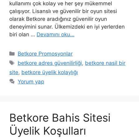
kullanımı çok kolay ve her şey mükemmel
çalışıyor. Lisanslı ve güvenilir bir oyun sitesi
olarak Betkore aradığınız güvenilir oyun
deneyimini sunar. Ülkemizdeki en iyi yerlerden
biri olan …
Devamını oku…
Kategoriler
Betkore Promosyonlar
Etiketler
betkore adres güvenilirliği
,
betkore nasil bir
site
,
betkore üyelik kolaylığı
Yorum yap
Betkore Bahis Sitesi
Üyelik Koşulları