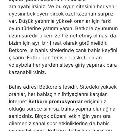
aralayabilirsiniz. Ve bu oyun sitesinin her yeni
üyesini bekleyen birçok özel kazanan sürpriz
var. Düşük yatırımla yüksek oranlar için farklı
oyun türlerine yatırım yapın. Betkore oyununun
uzun süredir ülkemize hizmet etmiş olması da
bizim için ayrı bir fırsat olarak görülmelidir.
Betkore ile bahis sitelerinde canlı bahis keyfini
çıkarın. Futboldan tenise, basketboldan
voleybola her yerden siteye giriş yaparak para
kazanabilirsiniz.
Bahis adresi Betkore sitesidir. Sitedeki yüksek
oranlar, her bahisçinin ihtiyaçlarını karşılar.
İnternet
Betkore promosyonlar
erişiminiz
olduğu sürece sınırsız bahis yapma olanağına
sahipsiniz. Birçok düzenli etkinliğin yanı sıra
dilerseniz sanal spor etkinliklerine de bahis
oynayabilirsiniz. Betkore, bahisleriniz için en