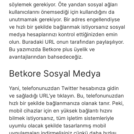
söylemek gerekiyor. Öte yandan sosyal ağları
kullanıcılarını önemsediği için kullandığını da
unutmamak gerekiyor. Bir adres engellendiyse
ve hızlı bir şekilde bağlanmak istiyorsanız sosyal
medya hesaplarınızı kontrol ettiğinizden emin
olun. Buradaki URL onun tarafından paylaşılıyor.
Bu yazımızda Betkore plus üyelik ve
avantajlarından bahsedeceğiz.
Betkore Sosyal Medya
Yani, telefonunuzdan Twitter hesabınıza gidin
ve sağladığı URL’ye tıklayın. Bu, telefonunuzdan
hızlı bir şekilde bağlanmanıza olanak tanır. Peki,
mobil cihazlar için en yüksek bağlantı hızını
bilmek istiyorsanız, tüm işletim sistemleriyle
uyumlu olacak şekilde tasarlanmış mobil
uygulamaları indirmelisiniz çünkü daha hızlısı