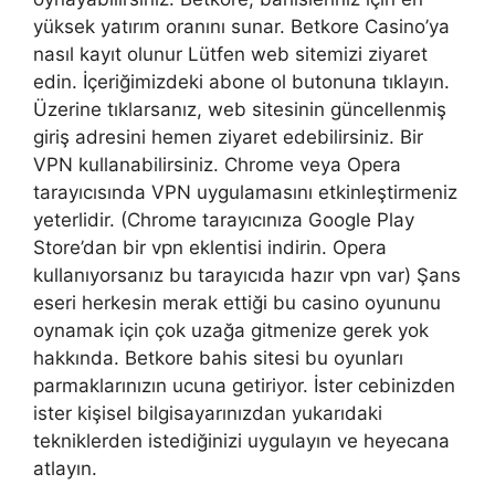
yüksek yatırım oranını sunar. Betkore Casino’ya
nasıl kayıt olunur Lütfen web sitemizi ziyaret
edin. İçeriğimizdeki abone ol butonuna tıklayın.
Üzerine tıklarsanız, web sitesinin güncellenmiş
giriş adresini hemen ziyaret edebilirsiniz. Bir
VPN kullanabilirsiniz. Chrome veya Opera
tarayıcısında VPN uygulamasını etkinleştirmeniz
yeterlidir. (Chrome tarayıcınıza Google Play
Store’dan bir vpn eklentisi indirin. Opera
kullanıyorsanız bu tarayıcıda hazır vpn var) Şans
eseri herkesin merak ettiği bu casino oyununu
oynamak için çok uzağa gitmenize gerek yok
hakkında. Betkore bahis sitesi bu oyunları
parmaklarınızın ucuna getiriyor. İster cebinizden
ister kişisel bilgisayarınızdan yukarıdaki
tekniklerden istediğinizi uygulayın ve heyecana
atlayın.