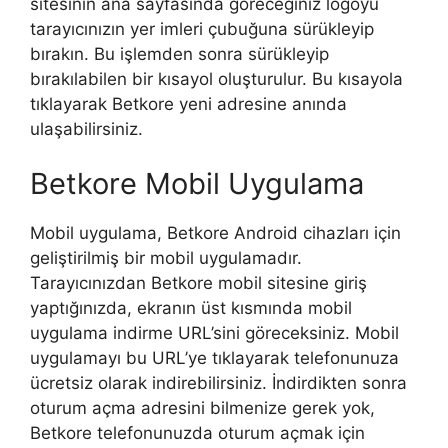
sitesinin ana sayfasında göreceğiniz logoyu
tarayıcınızın yer imleri çubuğuna sürükleyip
bırakın. Bu işlemden sonra sürükleyip
bırakılabilen bir kısayol oluşturulur. Bu kısayola
tıklayarak Betkore yeni adresine anında
ulaşabilirsiniz.
Betkore Mobil Uygulama
Mobil uygulama, Betkore Android cihazları için
geliştirilmiş bir mobil uygulamadır.
Tarayıcınızdan Betkore mobil sitesine giriş
yaptığınızda, ekranın üst kısmında mobil
uygulama indirme URL’sini göreceksiniz. Mobil
uygulamayı bu URL’ye tıklayarak telefonunuza
ücretsiz olarak indirebilirsiniz. İndirdikten sonra
oturum açma adresini bilmenize gerek yok,
Betkore telefonunuzda oturum açmak için