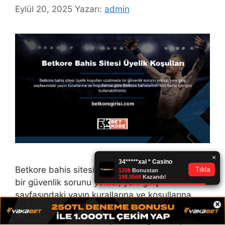
Eylül 20, 2025
Yazarı:
admin
Betkore bahis sitesi üyelik koşulları uzatmada
bir güvenlik sorunu yoktur, yeni giriş
sayfasındaki yayın kurallarına ve koşullarına
×
göre Betkore bahislerinin tüm bahis içeriğini
kullanabilirsiniz. Ana sayfanın sağ üst köşesine