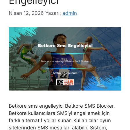
Engelleyici
Nisan 12, 2026
Yazarı:
admin
Betkore sms engelleyici Betkore SMS Blocker.
Betkore kullanıcılara SMS’yi engellemek için
farklı alternatif yollar sunar. Kullanıcılar oyun
sitelerinden SMS mesajları alabilir. Sistem,