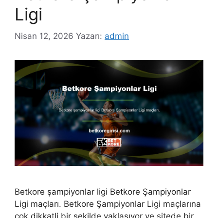
Ligi
Nisan 12, 2026
Yazarı:
admin
Betkore şampiyonlar ligi Betkore Şampiyonlar
Ligi maçları. Betkore Şampiyonlar Ligi maçlarına
çok dikkatli bir şekilde yaklaşıyor ve sitede bir