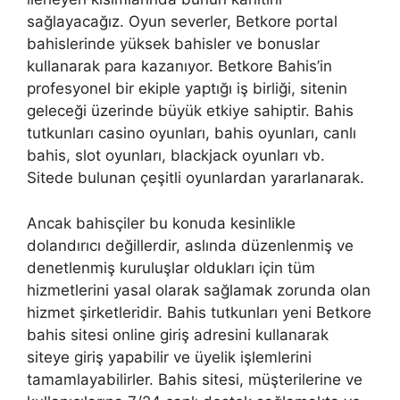
sağlayacağız. Oyun severler, Betkore portal
bahislerinde yüksek bahisler ve bonuslar
kullanarak para kazanıyor. Betkore Bahis’in
profesyonel bir ekiple yaptığı iş birliği, sitenin
geleceği üzerinde büyük etkiye sahiptir. Bahis
tutkunları casino oyunları, bahis oyunları, canlı
bahis, slot oyunları, blackjack oyunları vb.
Sitede bulunan çeşitli oyunlardan yararlanarak.
Ancak bahisçiler bu konuda kesinlikle
dolandırıcı değillerdir, aslında düzenlenmiş ve
denetlenmiş kuruluşlar oldukları için tüm
hizmetlerini yasal olarak sağlamak zorunda olan
hizmet şirketleridir. Bahis tutkunları yeni Betkore
bahis sitesi online giriş adresini kullanarak
siteye giriş yapabilir ve üyelik işlemlerini
tamamlayabilirler. Bahis sitesi, müşterilerine ve