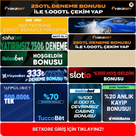
×
BETKORE GİRİŞ İÇİN TIKLAYINIZ!