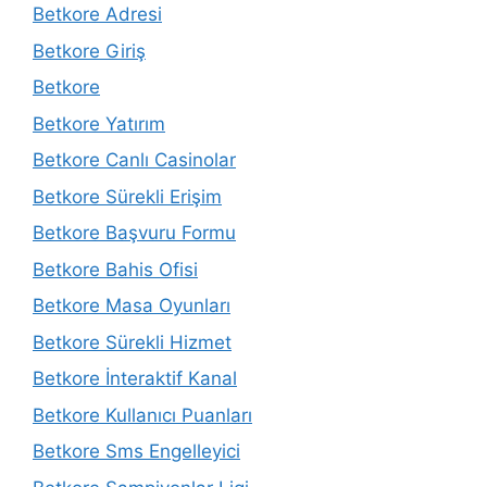
Betkore Adresi
Betkore Giriş
Betkore
Betkore Yatırım
Betkore Canlı Casinolar
Betkore Sürekli Erişim
Betkore Başvuru Formu
Betkore Bahis Ofisi
Betkore Masa Oyunları
Betkore Sürekli Hizmet
Betkore İnteraktif Kanal
Betkore Kullanıcı Puanları
Betkore Sms Engelleyici