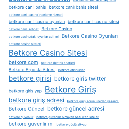
betkore canlı bahis
betkore canlı bahis sitesi
betkore canlı casino i̇nceleme hizmeti
betkore canlı casino oyunları
betkore canlı casino sitesi
Betkore Casino
betkore canlı sohbet
Betkore Casino Oyunları
betkore casinodaki oyunlar adil mi
betkore casino siteleri
Betkore Casino Sitesi
betkore com
betkore destek saatleri
Betkore E-posta Adresi
betkore etkinlikler
betkore girisi
betkore giris twitter
Betkore Giriş
betkore giris yap
betkore giriş adresi
betkore giriş sorunu neden yaşandı
betkore güncel adresi
Betkore Güncel
betkore güvenilir
betkore güvenilir olmayan bazı web siteleri
betkore güvenlir mi
betkore güçlü altyapı