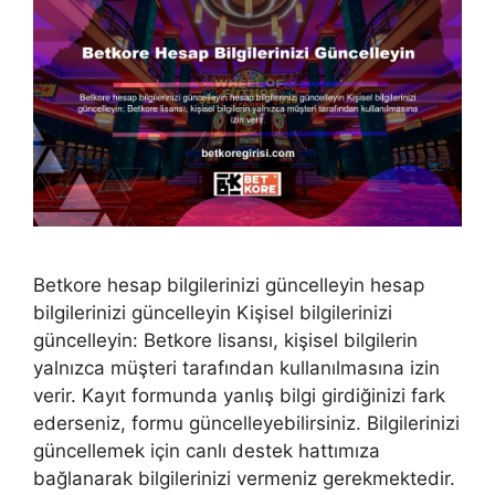
Betkore hesap bilgilerinizi güncelleyin hesap
bilgilerinizi güncelleyin Kişisel bilgilerinizi
güncelleyin: Betkore lisansı, kişisel bilgilerin
yalnızca müşteri tarafından kullanılmasına izin
verir. Kayıt formunda yanlış bilgi girdiğinizi fark
ederseniz, formu güncelleyebilirsiniz. Bilgilerinizi
güncellemek için canlı destek hattımıza
bağlanarak bilgilerinizi vermeniz gerekmektedir.